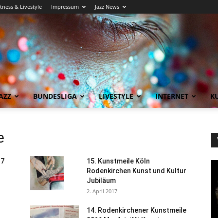
itness & Livestyle
Impressum
Jazz News
AZZ
BUNDESLIGA
LIVESTYLE
INTERNET
KU
e
17
15. Kunstmeile Köln
Rodenkirchen Kunst und Kultur
Jubiläum
2. April 2017
14. Rodenkirchener Kunstmeile