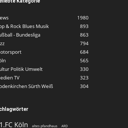
eliebte Kategorie
ews
1980
op & Rock Blues Musik
893
ußball - Bundesliga
863
azz
794
otorsport
684
öln
565
ultur Politik Umwelt
330
edien TV
323
odenkirchen Sürth Weiß
304
chlagwörter
1.FC Köln
altes pfandhaus
ARD