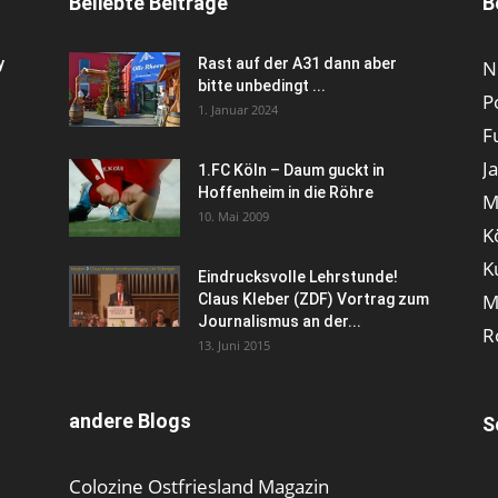
Beliebte Beiträge
B
y
Rast auf der A31 dann aber
N
bitte unbedingt ...
P
1. Januar 2024
F
J
1.FC Köln – Daum guckt in
Hoffenheim in die Röhre
M
10. Mai 2009
K
K
Eindrucksvolle Lehrstunde!
M
Claus Kleber (ZDF) Vortrag zum
Journalismus an der...
R
13. Juni 2015
andere Blogs
S
Colozine Ostfriesland Magazin