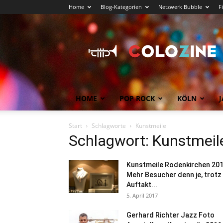
Home
Blog-Kategorien
Netzwerk Bubble
F
Köln
News
COLOZINE
Magazin
HOME
POP ROCK
KÖLN
J
Start
Schlagworte
Kunstmeile
Schlagwort: Kunstmeil
Kunstmeile Rodenkirchen 20
Mehr Besucher denn je, trotz
Auftakt...
5. April 2017
Gerhard Richter Jazz Foto