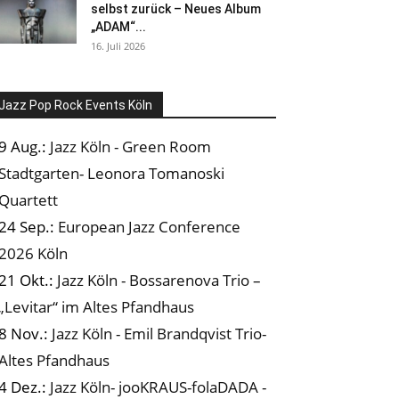
selbst zurück – Neues Album
„ADAM“...
16. Juli 2026
Jazz Pop Rock Events Köln
9 Aug.:
Jazz Köln - Green Room
Stadtgarten- Leonora Tomanoski
Quartett
24 Sep.:
European Jazz Conference
2026 Köln
21 Okt.:
Jazz Köln - Bossarenova Trio –
„Levitar“ im Altes Pfandhaus
8 Nov.:
Jazz Köln - Emil Brandqvist Trio-
Altes Pfandhaus
4 Dez.:
Jazz Köln- jooKRAUS-folaDADA -