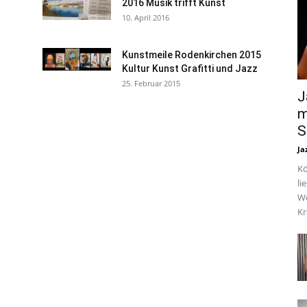
2016 Musik trifft Kunst
10. April 2016
Kunstmeile Rodenkirchen 2015
Kultur Kunst Grafitti und Jazz
25. Februar 2015
J
m
S
Ja
Kö
li
We
Kr