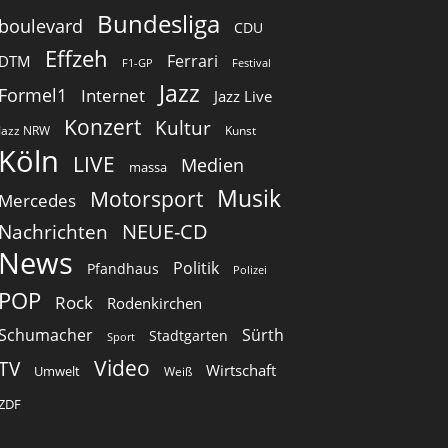
Bundesliga
boulevard
CDU
Effzeh
Ferrari
DTM
F1-GP
Festival
Jazz
Formel1
Internet
Jazz Live
Konzert
Kultur
Jazz NRW
Kunst
Köln
LIVE
Medien
massa
Musik
Motorsport
Mercedes
Nachrichten
NEUE-CD
News
Politik
Pfandhaus
Polizei
POP
Rock
Rodenkirchen
Schumacher
Sürth
Stadtgarten
Sport
Video
TV
Wirtschaft
Umwelt
Weiß
ZDF