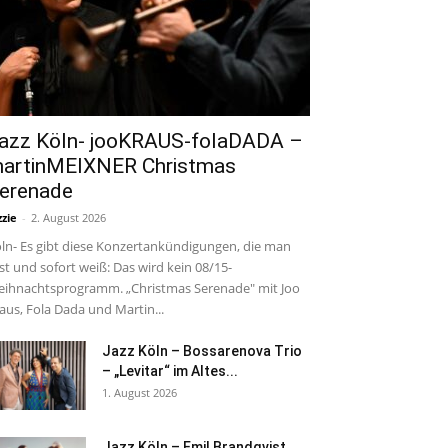
azz Köln- jooKRAUS-folaDADA –
artinMEIXNER Christmas
erenade
zzie
-
2. August 2026
ln- Es gibt diese Konzertankündigungen, die man
est und sofort weiß: Das wird kein 08/15-
ihnachtsprogramm. „Christmas Serenade" mit Joo
aus, Fola Dada und Martin...
Jazz Köln – Bossarenova Trio
– „Levitar“ im Altes...
1. August 2026
Jazz Köln – Emil Brandqvist