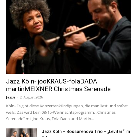
Jazz Köln- jooKRAUS-folaDADA –
martinMEIXNER Christmas Serenade
Jazzie
-
2. August 2026
Köln- Es gibt diese Konzertankündigungen, die man liest und sofort
weiß: Das wird kein 08/15-Weihnachtsprogramm. „Christmas
Serenade" mit Joo Kraus, Fola Dada und Martin...
Jazz Köln – Bossarenova Trio – „Levitar“ im