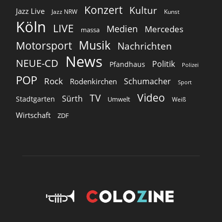
Konzert
Kultur
Jazz Live
Jazz NRW
Kunst
Köln
LIVE
Medien
Mercedes
massa
Musik
Motorsport
Nachrichten
News
NEUE-CD
Politik
Pfandhaus
Polizei
POP
Rock
Schumacher
Rodenkirchen
Sport
Video
TV
Sürth
Stadtgarten
Umwelt
Weiß
Wirtschaft
ZDF