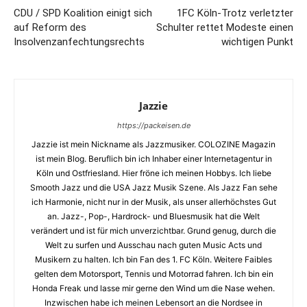
CDU / SPD Koalition einigt sich
1FC Köln-Trotz verletzter
auf Reform des
Schulter rettet Modeste einen
Insolvenzanfechtungsrechts
wichtigen Punkt
Jazzie
https://packeisen.de
Jazzie ist mein Nickname als Jazzmusiker. COLOZINE Magazin
ist mein Blog. Beruflich bin ich Inhaber einer Internetagentur in
Köln und Ostfriesland. Hier fröne ich meinen Hobbys. Ich liebe
Smooth Jazz und die USA Jazz Musik Szene. Als Jazz Fan sehe
ich Harmonie, nicht nur in der Musik, als unser allerhöchstes Gut
an. Jazz-, Pop-, Hardrock- und Bluesmusik hat die Welt
verändert und ist für mich unverzichtbar. Grund genug, durch die
Welt zu surfen und Ausschau nach guten Music Acts und
Musikern zu halten. Ich bin Fan des 1. FC Köln. Weitere Faibles
gelten dem Motorsport, Tennis und Motorrad fahren. Ich bin ein
Honda Freak und lasse mir gerne den Wind um die Nase wehen.
Inzwischen habe ich meinen Lebensort an die Nordsee in