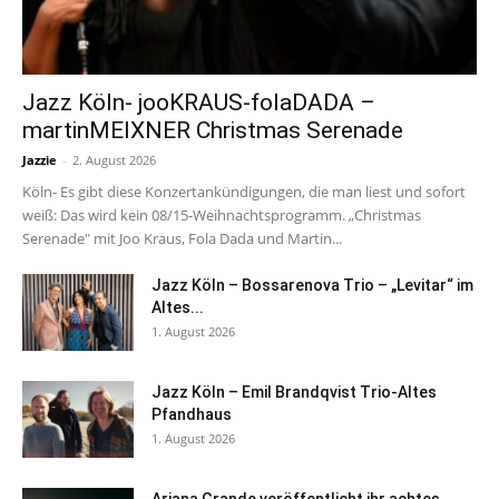
Jazz Köln- jooKRAUS-folaDADA –
martinMEIXNER Christmas Serenade
Jazzie
-
2. August 2026
Köln- Es gibt diese Konzertankündigungen, die man liest und sofort
weiß: Das wird kein 08/15-Weihnachtsprogramm. „Christmas
Serenade" mit Joo Kraus, Fola Dada und Martin...
Jazz Köln – Bossarenova Trio – „Levitar“ im
Altes...
1. August 2026
Jazz Köln – Emil Brandqvist Trio-Altes
Pfandhaus
1. August 2026