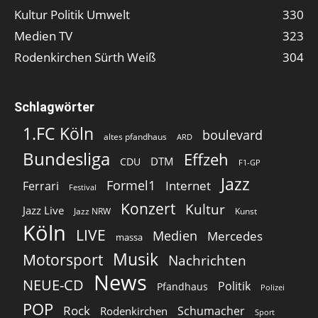
Kultur Politik Umwelt
330
Medien TV
323
Rodenkirchen Sürth Weiß
304
Schlagwörter
1.FC Köln
boulevard
altes pfandhaus
ARD
Bundesliga
Effzeh
DTM
CDU
F1-GP
Jazz
Formel1
Internet
Ferrari
Festival
Konzert
Kultur
Jazz Live
Jazz NRW
Kunst
Köln
LIVE
Medien
Mercedes
massa
Musik
Motorsport
Nachrichten
News
NEUE-CD
Politik
Pfandhaus
Polizei
POP
Rock
Schumacher
Rodenkirchen
Sport