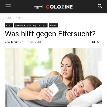
Start
Köln
Köln
Fitness Ernährung Lifestyle
News
Was hilft gegen Eifersucht?
Von
Jazzie
-
18. Februar 2017
3713