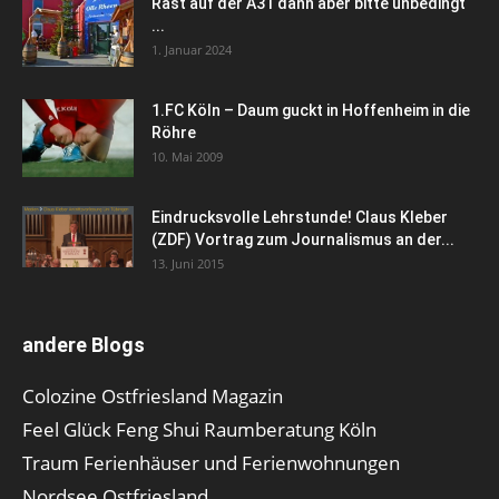
Rast auf der A31 dann aber bitte unbedingt
...
1. Januar 2024
1.FC Köln – Daum guckt in Hoffenheim in die
Röhre
10. Mai 2009
Eindrucksvolle Lehrstunde! Claus Kleber
(ZDF) Vortrag zum Journalismus an der...
13. Juni 2015
andere Blogs
Colozine Ostfriesland Magazin
Feel Glück Feng Shui Raumberatung Köln
Traum Ferienhäuser und Ferienwohnungen
Nordsee Ostfriesland