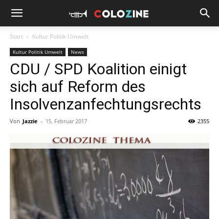
Start
Kultur Politik Umwelt
Kultur Politik Umwelt
News
CDU / SPD Koalition einigt
sich auf Reform des
Insolvenzanfechtungsrechts
Von
Jazzie
-
15. Februar 2017
2355