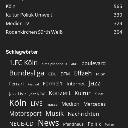
Köln
565
Kultur Politik Umwelt
330
Medien TV
323
Rodenkirchen Sürth Weiß
304
Schlagwörter
1.FC Köln
boulevard
altes pfandhaus
ARD
Bundesliga
Effzeh
DTM
CDU
F1-GP
Jazz
Formel1
Internet
Ferrari
Festival
Konzert
Kultur
Jazz Live
Jazz NRW
Kunst
Köln
LIVE
Medien
Mercedes
massa
Musik
Motorsport
Nachrichten
News
NEUE-CD
Politik
Pfandhaus
Polizei