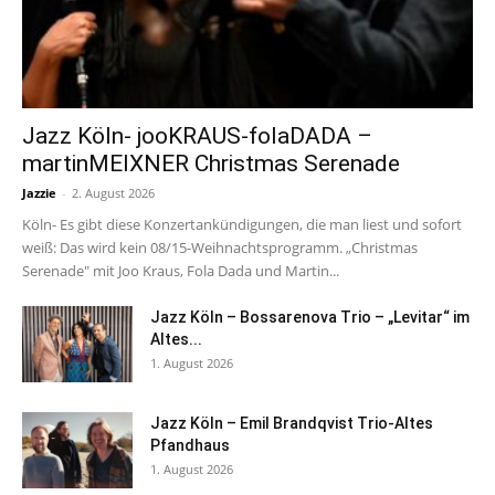
Jazz Köln- jooKRAUS-folaDADA –
martinMEIXNER Christmas Serenade
Jazzie
-
2. August 2026
Köln- Es gibt diese Konzertankündigungen, die man liest und sofort
weiß: Das wird kein 08/15-Weihnachtsprogramm. „Christmas
Serenade" mit Joo Kraus, Fola Dada und Martin...
Jazz Köln – Bossarenova Trio – „Levitar“ im
Altes...
1. August 2026
Jazz Köln – Emil Brandqvist Trio-Altes
Pfandhaus
1. August 2026