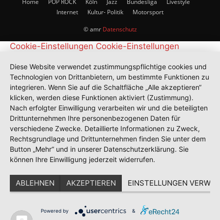
Home
POP ROCK
Köln
Jazz
Bundesliga
Livestyle
Internet
Kultur- Politik
Motorsport
© amr
Datenschutz
Cookie-Einstellungen
Cookie-Einstellungen
Diese Website verwendet zustimmungspflichtige cookies und
Technologien von Drittanbietern, um bestimmte Funktionen zu
integrieren. Wenn Sie auf die Schaltfläche „Alle akzeptieren“
klicken, werden diese Funktionen aktiviert (Zustimmung).
Nach erfolgter Einwilligung verarbeiten wir und die beteiligten
Drittunternehmen Ihre personenbezogenen Daten für
verschiedene Zwecke. Detaillierte Informationen zu Zweck,
Rechtsgrundlage und Drittunternehmen finden Sie unter dem
Button „Mehr“ und in unserer Datenschutzerklärung. Sie
können Ihre Einwilligung jederzeit widerrufen.
ABLEHNEN
AKZEPTIEREN
EINSTELLUNGEN VERWAL
Powered by
&