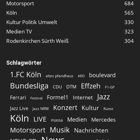
Motorsport
684
Köln
565
Kultur Politik Umwelt
330
Medien TV
323
Rodenkirchen Sürth Weiß
304
Schlagwörter
1.FC Köln
boulevard
altes pfandhaus
ARD
Bundesliga
Effzeh
DTM
CDU
F1-GP
Jazz
Formel1
Internet
Ferrari
Festival
Konzert
Kultur
Jazz Live
Jazz NRW
Kunst
Köln
LIVE
Medien
Mercedes
massa
Musik
Motorsport
Nachrichten
News