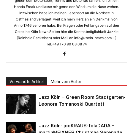
gelten dem Motorsport, Tennis und Motorrad fahren. Ich bin ein
Honda Freak und lasse mir gerne den Wind um die Nase wehen.
Inzwischen habe ich meinen Lebensort an die Nordsee in
Ostfriesland verlagert, weil ich mein Herz an ein Denkmal von
Anno 1746 verloren habe. Bei Fragen oder Fehlangaben auf den
Colozine Köln News Seiten hier die Kontaktmöglichkeit Jazzie
(Reinhold Packeisen) oder Mail an info@koeln-news.com :-)
Tel.+49 170 90 08 08 74
Verwandte Artikel
Mehr vom Autor
Jazz Köln – Green Room Stadtgarten-
Leonora Tomanoski Quartett
Jazz Köln- jooKRAUS-folaDADA –
martinMEIXNER Christmas Serenade