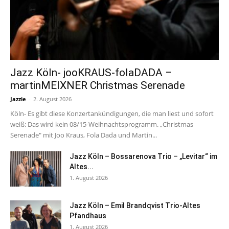
Jazz Köln- jooKRAUS-folaDADA –
martinMEIXNER Christmas Serenade
Jazzie
-
2. August 2026
Köln- Es gibt diese Konzertankündigungen, die man liest und sofort
weiß: Das wird kein 08/15-Weihnachtsprogramm. „Christmas
Serenade" mit Joo Kraus, Fola Dada und Martin...
Jazz Köln – Bossarenova Trio – „Levitar“ im
Altes...
1. August 2026
Jazz Köln – Emil Brandqvist Trio-Altes
Pfandhaus
1. August 2026