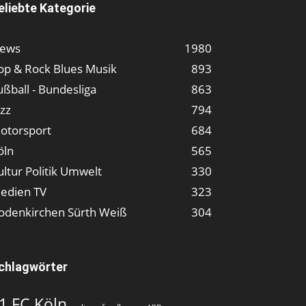
eliebte Kategorie
ews
1980
op & Rock Blues Musik
893
ußball - Bundesliga
863
azz
794
otorsport
684
öln
565
ultur Politik Umwelt
330
edien TV
323
odenkirchen Sürth Weiß
304
chlagwörter
1.FC Köln