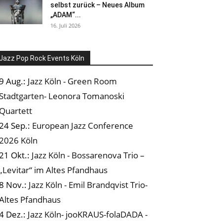
selbst zurück – Neues Album
„ADAM“...
16. Juli 2026
Jazz Pop Rock Events Köln
9 Aug.:
Jazz Köln - Green Room
Stadtgarten- Leonora Tomanoski
Quartett
24 Sep.:
European Jazz Conference
2026 Köln
21 Okt.:
Jazz Köln - Bossarenova Trio –
„Levitar“ im Altes Pfandhaus
8 Nov.:
Jazz Köln - Emil Brandqvist Trio-
Altes Pfandhaus
4 Dez.:
Jazz Köln- jooKRAUS-folaDADA -