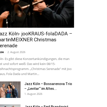
azz Köln- jooKRAUS-folaDADA –
artinMEIXNER Christmas
erenade
zzie
-
2. August 2026
ln- Es gibt diese Konzertankündigungen, die man
est und sofort weiß: Das wird kein 08/15-
ihnachtsprogramm. „Christmas Serenade" mit Joo
aus, Fola Dada und Martin...
Jazz Köln – Bossarenova Trio
– „Levitar“ im Altes...
1. August 2026
Jazz Köln – Emil Brandqvist