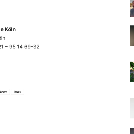
e Köln
öln
21 – 95 14 69-32
News
Rock