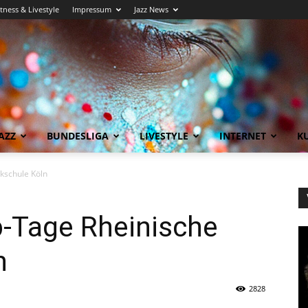
itness & Livestyle
Impressum
Jazz News
AZZ
BUNDESLIGA
LIVESTYLE
INTERNET
KU
kschule Köln
-Tage Rheinische
n
2828