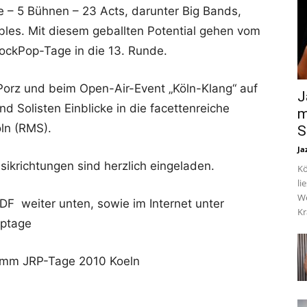
e – 5 Bühnen – 23 Acts, darunter Big Bands,
les. Mit diesem geballten Potential gehen vom
ockPop-Tage in die 13. Runde.
orz und beim Open-Air-Event „Köln-Klang“ auf
J
 Solisten Einblicke in die facettenreiche
m
ln (RMS).
S
Ja
sikrichtungen sind herzlich eingeladen.
Kö
li
We
F weiter unten, sowie im Internet unter
Kr
optage
ramm JRP-Tage 2010 Koeln