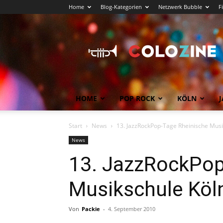
Home
Blog-Kategorien
Netzwerk Bubble
F
Köln
News
COLOZINE
Magazin
HOME
POP ROCK
KÖLN
J
Start
News
13. JazzRockPop-Tage Rheinische Musi
News
13. JazzRockPop
Musikschule Köl
Von
Packie
-
4. September 2010