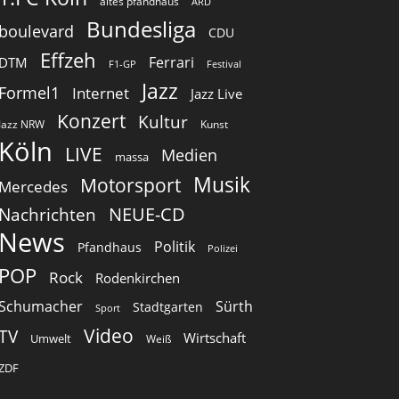
altes pfandhaus
ARD
Bundesliga
boulevard
CDU
Effzeh
Ferrari
DTM
F1-GP
Festival
Jazz
Formel1
Internet
Jazz Live
Konzert
Kultur
Jazz NRW
Kunst
Köln
LIVE
Medien
massa
Musik
Motorsport
Mercedes
Nachrichten
NEUE-CD
News
Politik
Pfandhaus
Polizei
POP
Rock
Rodenkirchen
Schumacher
Sürth
Stadtgarten
Sport
Video
TV
Wirtschaft
Umwelt
Weiß
ZDF