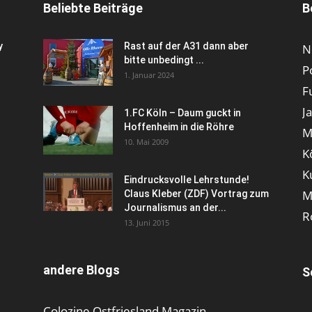
Beliebte Beiträge
B
y
Rast auf der A31 dann aber
N
bitte unbedingt ...
P
1. Januar 2024
F
J
1.FC Köln – Daum guckt in
Hoffenheim in die Röhre
M
10. Mai 2009
K
K
Eindrucksvolle Lehrstunde!
M
Claus Kleber (ZDF) Vortrag zum
Journalismus an der...
R
13. Juni 2015
andere Blogs
S
Colozine Ostfriesland Magazin