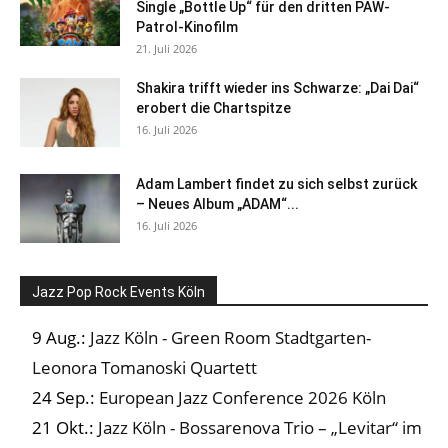
Single „Bottle Up“ für den dritten PAW-
Patrol-Kinofilm
21. Juli 2026
Shakira trifft wieder ins Schwarze: „Dai Dai“
erobert die Chartspitze
16. Juli 2026
Adam Lambert findet zu sich selbst zurück
– Neues Album „ADAM“...
16. Juli 2026
Jazz Pop Rock Events Köln
9 Aug.:
Jazz Köln - Green Room Stadtgarten-
Leonora Tomanoski Quartett
24 Sep.:
European Jazz Conference 2026 Köln
21 Okt.:
Jazz Köln - Bossarenova Trio – „Levitar“ im