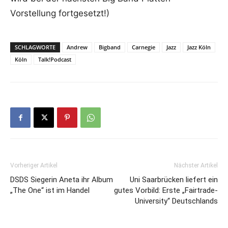
Vorstellung fortgesetzt!)
SCHLAGWORTE
Andrew
Bigband
Carnegie
Jazz
Jazz Köln
Köln
Talk!Podcast
Vorheriger Artikel
Nächster Artikel
DSDS Siegerin Aneta ihr Album
Uni Saarbrücken liefert ein
„The One“ ist im Handel
gutes Vorbild: Erste „Fairtrade-
University“ Deutschlands