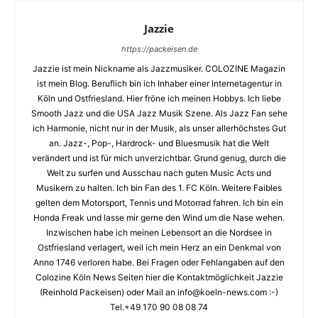
Jazzie
https://packeisen.de
Jazzie ist mein Nickname als Jazzmusiker. COLOZINE Magazin
ist mein Blog. Beruflich bin ich Inhaber einer Internetagentur in
Köln und Ostfriesland. Hier fröne ich meinen Hobbys. Ich liebe
Smooth Jazz und die USA Jazz Musik Szene. Als Jazz Fan sehe
ich Harmonie, nicht nur in der Musik, als unser allerhöchstes Gut
an. Jazz-, Pop-, Hardrock- und Bluesmusik hat die Welt
verändert und ist für mich unverzichtbar. Grund genug, durch die
Welt zu surfen und Ausschau nach guten Music Acts und
Musikern zu halten. Ich bin Fan des 1. FC Köln. Weitere Faibles
gelten dem Motorsport, Tennis und Motorrad fahren. Ich bin ein
Honda Freak und lasse mir gerne den Wind um die Nase wehen.
Inzwischen habe ich meinen Lebensort an die Nordsee in
Ostfriesland verlagert, weil ich mein Herz an ein Denkmal von
Anno 1746 verloren habe. Bei Fragen oder Fehlangaben auf den
Colozine Köln News Seiten hier die Kontaktmöglichkeit Jazzie
(Reinhold Packeisen) oder Mail an info@koeln-news.com :-)
Tel.+49 170 90 08 08 74