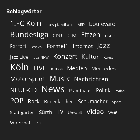
Schlagwörter
1.FC Köln
boulevard
altes pfandhaus
ARD
Bundesliga
Effzeh
DTM
CDU
F1-GP
Jazz
Formel1
Internet
Ferrari
Festival
Konzert
Kultur
Jazz Live
Jazz NRW
Kunst
Köln
LIVE
Medien
Mercedes
massa
Musik
Motorsport
Nachrichten
News
NEUE-CD
Politik
Pfandhaus
Polizei
POP
Rock
Schumacher
Rodenkirchen
Sport
Video
TV
Sürth
Stadtgarten
Umwelt
Weiß
Wirtschaft
ZDF