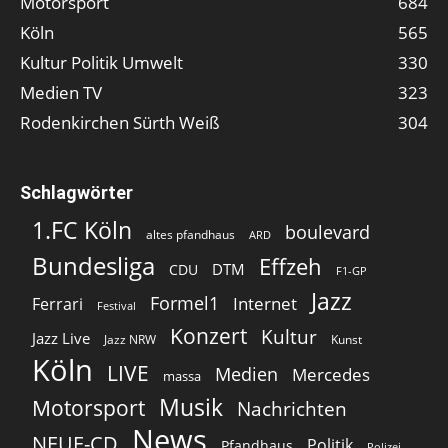
Motorsport
684
Köln
565
Kultur Politik Umwelt
330
Medien TV
323
Rodenkirchen Sürth Weiß
304
Schlagwörter
1.FC Köln
boulevard
altes pfandhaus
ARD
Bundesliga
Effzeh
DTM
CDU
F1-GP
Jazz
Formel1
Internet
Ferrari
Festival
Konzert
Kultur
Jazz Live
Jazz NRW
Kunst
Köln
LIVE
Medien
Mercedes
massa
Musik
Motorsport
Nachrichten
News
NEUE-CD
Politik
Pfandhaus
Polizei