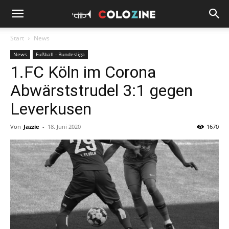
Start
News
News
Fußball - Bundesliga
1.FC Köln im Corona
Abwärststrudel 3:1 gegen
Leverkusen
Von
Jazzie
-
18. Juni 2020
1670