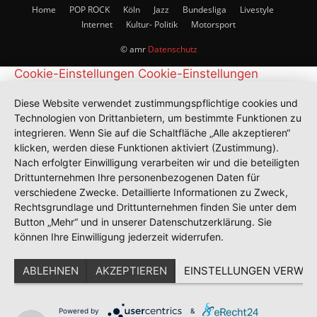
Home
POP ROCK
Köln
Jazz
Bundesliga
Livestyle
Internet
Kultur- Politik
Motorsport
© amr
Datenschutz
Cookie-Einstellungen
Cookie-Einstellungen
Diese Website verwendet zustimmungspflichtige cookies und
Technologien von Drittanbietern, um bestimmte Funktionen zu
integrieren. Wenn Sie auf die Schaltfläche „Alle akzeptieren“
klicken, werden diese Funktionen aktiviert (Zustimmung).
Nach erfolgter Einwilligung verarbeiten wir und die beteiligten
Drittunternehmen Ihre personenbezogenen Daten für
verschiedene Zwecke. Detaillierte Informationen zu Zweck,
Rechtsgrundlage und Drittunternehmen finden Sie unter dem
Button „Mehr“ und in unserer Datenschutzerklärung. Sie
können Ihre Einwilligung jederzeit widerrufen.
ABLEHNEN
AKZEPTIEREN
EINSTELLUNGEN VERWAL
Powered by
&