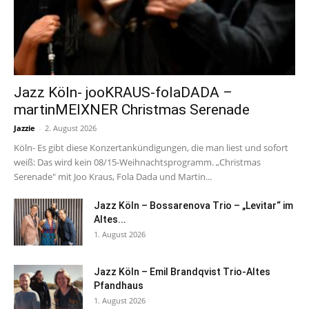
Jazz Köln- jooKRAUS-folaDADA –
martinMEIXNER Christmas Serenade
Jazzie
-
2. August 2026
Köln- Es gibt diese Konzertankündigungen, die man liest und sofort
weiß: Das wird kein 08/15-Weihnachtsprogramm. „Christmas
Serenade" mit Joo Kraus, Fola Dada und Martin...
Jazz Köln – Bossarenova Trio – „Levitar“ im
Altes...
1. August 2026
Jazz Köln – Emil Brandqvist Trio-Altes
Pfandhaus
1. August 2026