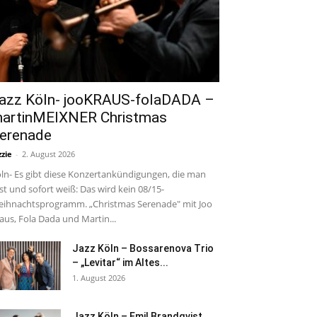
azz Köln- jooKRAUS-folaDADA –
artinMEIXNER Christmas
erenade
zzie
-
2. August 2026
ln- Es gibt diese Konzertankündigungen, die man
est und sofort weiß: Das wird kein 08/15-
ihnachtsprogramm. „Christmas Serenade" mit Joo
aus, Fola Dada und Martin...
Jazz Köln – Bossarenova Trio
– „Levitar“ im Altes...
1. August 2026
Jazz Köln – Emil Brandqvist