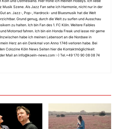
n Köln und Ostfriesland. Hier fröne ich meinen Hobbys. Ich liebe
Musik Szene. Als Jazz Fan sehe ich Harmonie, nicht nur in der
 Gut an. Jazz-, Pop-, Hardrock- und Bluesmusik hat die Welt
erzichtbar. Grund genug, durch die Welt zu surfen und Ausschau
kern zu halten. Ich bin Fan des 1. FC Köln. Weitere Faibles
und Motorrad fahren. Ich bin ein Honda Freak und lasse mir gerne
Inzwischen habe ich meinen Lebensort an die Nordsee in
ch mein Herz an ein Denkmal von Anno 1746 verloren habe. Bei
en Colozine Köln News Seiten hier die Kontaktmöglichkeit
der Mail an info@koeln-news.com :-) Tel.+49 170 90 08 08 74