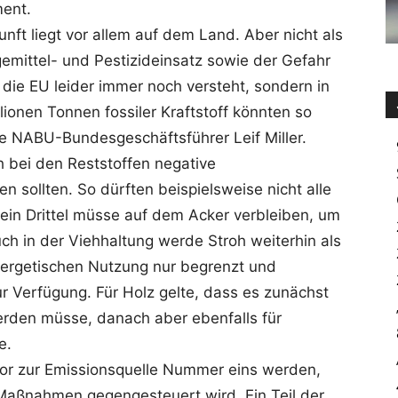
ment.
unft liegt vor allem auf dem Land. Aber nicht als
mittel- und Pestizideinsatz sowie der Gefahr
ie EU leider immer noch versteht, sondern in
lionen Tonnen fossiler Kraftstoff könnten so
te NABU-Bundesgeschäftsführer Leif Miller.
h bei den Reststoffen negative
 sollten. So dürften beispielsweise nicht alle
ein Drittel müsse auf dem Acker verbleiben, um
uch in der Viehhaltung werde Stroh weiterhin als
nergetischen Nutzung nur begrenzt und
r Verfügung. Für Holz gelte, dass es zunächst
erden müsse, danach aber ebenfalls für
e.
or zur Emissionsquelle Nummer eins werden,
n Maßnahmen gegengesteuert wird. Ein Teil der