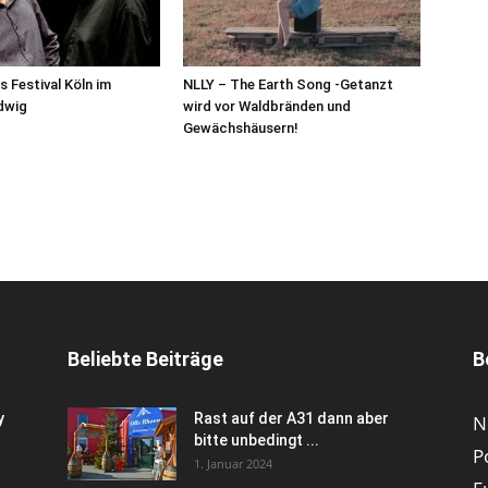
s Festival Köln im
NLLY – The Earth Song -Getanzt
dwig
wird vor Waldbränden und
Gewächshäusern!
Beliebte Beiträge
B
y
Rast auf der A31 dann aber
N
bitte unbedingt ...
P
1. Januar 2024