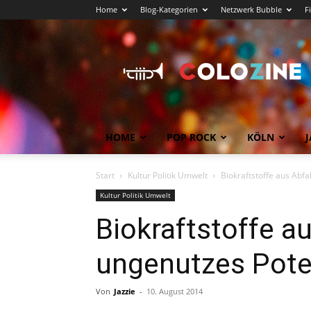
Home
Blog-Kategorien
Netzwerk Bubble
F
Köln
News
COLOZINE
Magazin
HOME
POP ROCK
KÖLN
J
Start
Kultur Politik Umwelt
Biokraftstoffe aus Abf
Kultur Politik Umwelt
Biokraftstoffe au
ungenutzes Pote
Von
Jazzie
-
10. August 2014