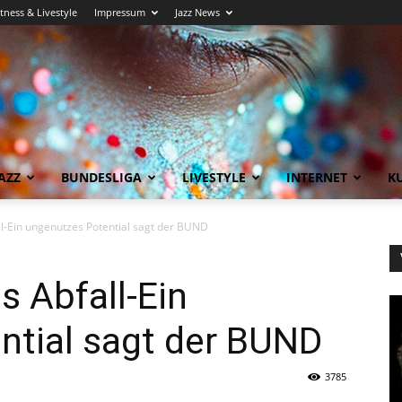
itness & Livestyle
Impressum
Jazz News
AZZ
BUNDESLIGA
LIVESTYLE
INTERNET
KU
all-Ein ungenutzes Potential sagt der BUND
s Abfall-Ein
ntial sagt der BUND
3785