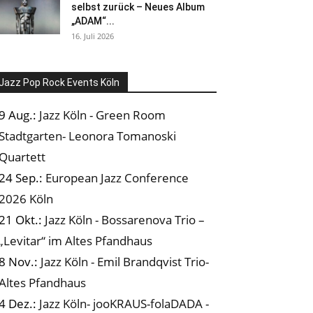
selbst zurück – Neues Album
„ADAM“...
16. Juli 2026
Jazz Pop Rock Events Köln
9 Aug.:
Jazz Köln - Green Room
Stadtgarten- Leonora Tomanoski
Quartett
24 Sep.:
European Jazz Conference
2026 Köln
21 Okt.:
Jazz Köln - Bossarenova Trio –
„Levitar“ im Altes Pfandhaus
8 Nov.:
Jazz Köln - Emil Brandqvist Trio-
Altes Pfandhaus
4 Dez.:
Jazz Köln- jooKRAUS-folaDADA -