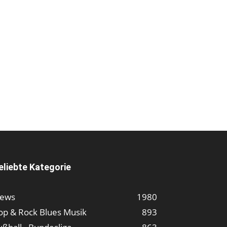
eliebte Kategorie
ews
1980
op & Rock Blues Musik
893