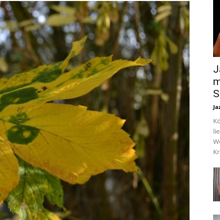
J
m
S
Ja
Kö
li
We
Kr