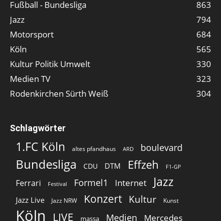
Fußball - Bundesliga
863
Jazz
794
Motorsport
684
Köln
565
Kultur Politik Umwelt
330
Medien TV
323
Rodenkirchen Sürth Weiß
304
Schlagwörter
1.FC Köln
boulevard
altes pfandhaus
ARD
Bundesliga
Effzeh
DTM
CDU
F1-GP
Jazz
Formel1
Internet
Ferrari
Festival
Konzert
Kultur
Jazz Live
Jazz NRW
Kunst
Köln
LIVE
Medien
Mercedes
massa