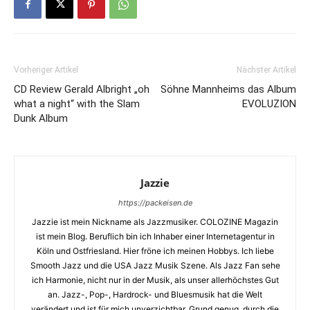
Vorheriger Artikel
Nächster Artikel
CD Review Gerald Albright „oh
Söhne Mannheims das Album
what a night“ with the Slam
EVOLUZION
Dunk Album
Jazzie
https://packeisen.de
Jazzie ist mein Nickname als Jazzmusiker. COLOZINE Magazin
ist mein Blog. Beruflich bin ich Inhaber einer Internetagentur in
Köln und Ostfriesland. Hier fröne ich meinen Hobbys. Ich liebe
Smooth Jazz und die USA Jazz Musik Szene. Als Jazz Fan sehe
ich Harmonie, nicht nur in der Musik, als unser allerhöchstes Gut
an. Jazz-, Pop-, Hardrock- und Bluesmusik hat die Welt
verändert und ist für mich unverzichtbar. Grund genug, durch die