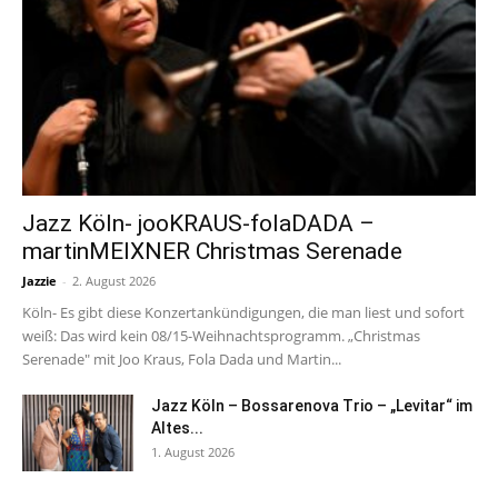
Jazz Köln- jooKRAUS-folaDADA –
martinMEIXNER Christmas Serenade
Jazzie
-
2. August 2026
Köln- Es gibt diese Konzertankündigungen, die man liest und sofort
weiß: Das wird kein 08/15-Weihnachtsprogramm. „Christmas
Serenade" mit Joo Kraus, Fola Dada und Martin...
Jazz Köln – Bossarenova Trio – „Levitar“ im
Altes...
1. August 2026