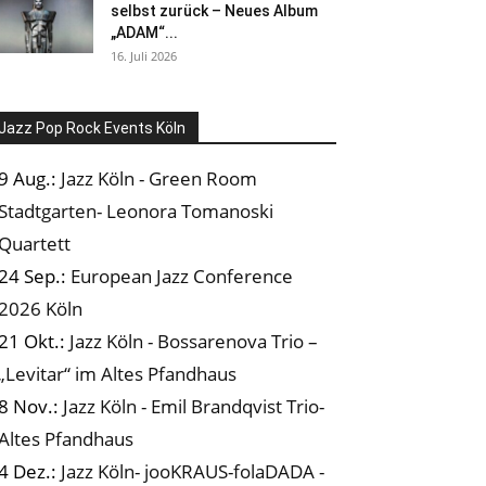
selbst zurück – Neues Album
„ADAM“...
16. Juli 2026
Jazz Pop Rock Events Köln
9 Aug.:
Jazz Köln - Green Room
Stadtgarten- Leonora Tomanoski
Quartett
24 Sep.:
European Jazz Conference
2026 Köln
21 Okt.:
Jazz Köln - Bossarenova Trio –
„Levitar“ im Altes Pfandhaus
8 Nov.:
Jazz Köln - Emil Brandqvist Trio-
Altes Pfandhaus
4 Dez.:
Jazz Köln- jooKRAUS-folaDADA -