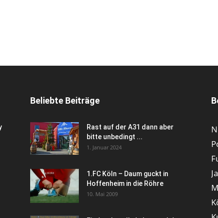
Beliebte Beiträge
B
y
Rast auf der A31 dann aber
N
bitte unbedingt ...
P
1. Januar 2024
F
J
1.FC Köln – Daum guckt in
Hoffenheim in die Röhre
M
10. Mai 2009
K
K