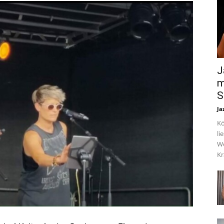
J
m
S
Ja
Kö
li
We
Kr