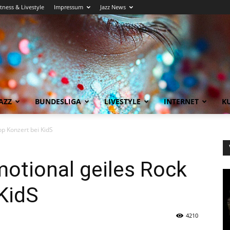
itness & Livestyle
Impressum
Jazz News
AZZ
BUNDESLIGA
LIVESTYLE
INTERNET
KU
op Konzert bei KidS
motional geiles Rock
KidS
4210