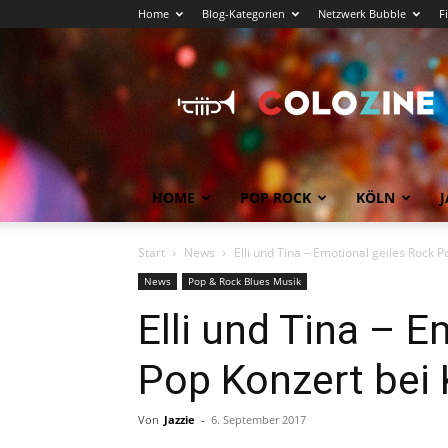
Home
Blog-Kategorien
Netzwerk Bubble
F
Köln
News
COLOZINE
Magazin
HOME
POP ROCK
KÖLN
J
Start
News
Elli und Tina – Emotional geiles Rock P
News
Pop & Rock Blues Musik
Elli und Tina – E
Pop Konzert bei 
Von
Jazzie
-
6. September 2017