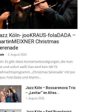
azz Köln- jooKRAUS-folaDADA –
artinMEIXNER Christmas
erenade
zzie
-
2. August 2026
ln- Es gibt diese Konzertankündigungen, die man
est und sofort weiß: Das wird kein 08/15-
ihnachtsprogramm. „Christmas Serenade" mit Joo
aus, Fola Dada und Martin...
Jazz Köln – Bossarenova Trio
– „Levitar“ im Altes...
1. August 2026
Jazz Köln – Emil Brandqvist