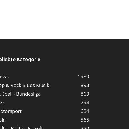
eliebte Kategorie
ews
1980
op & Rock Blues Musik
893
ußball - Bundesliga
863
azz
794
otorsport
684
öln
565
ultur Politik Umwelt
330