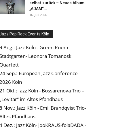
selbst zurück – Neues Album
„ADAM“...
16. Juli 2026
Jazz Pop Rock Events Köln
9 Aug.:
Jazz Köln - Green Room
Stadtgarten- Leonora Tomanoski
Quartett
24 Sep.:
European Jazz Conference
2026 Köln
21 Okt.:
Jazz Köln - Bossarenova Trio –
„Levitar“ im Altes Pfandhaus
8 Nov.:
Jazz Köln - Emil Brandqvist Trio-
Altes Pfandhaus
4 Dez.:
Jazz Köln- jooKRAUS-folaDADA -