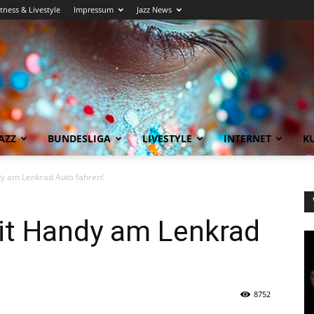
itness & Livestyle
Impressum
Jazz News
AZZ
BUNDESLIGA
LIVESTYLE
INTERNET
KU
dy am Lenkrad Auto fahren!
it Handy am Lenkrad
8752