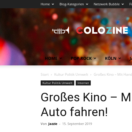
Home
Blog-Kategorien
Netzwerk Bubble
F
Köln
News
COLOZINE
Magazin
HOME
POP ROCK
KÖLN
J
Start
Kultur Politik Umwelt
Großes Kino – Mit Han
Kultur Politik Umwelt
Internet
Großes Kino – M
Auto fahren!
Von
Jazzie
-
15. September 2019