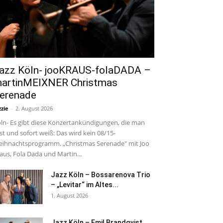
azz Köln- jooKRAUS-folaDADA –
artinMEIXNER Christmas
erenade
zzie
-
2. August 2026
ln- Es gibt diese Konzertankündigungen, die man
est und sofort weiß: Das wird kein 08/15-
ihnachtsprogramm. „Christmas Serenade" mit Joo
aus, Fola Dada und Martin...
Jazz Köln – Bossarenova Trio
– „Levitar“ im Altes...
1. August 2026
Jazz Köln – Emil Brandqvist