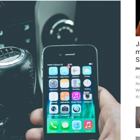
J
m
S
Ja
Kö
li
We
Kr