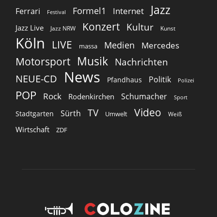
Jazz
Formel1
Internet
Ferrari
Festival
Konzert
Kultur
Jazz Live
Jazz NRW
Kunst
Köln
LIVE
Medien
Mercedes
massa
Musik
Motorsport
Nachrichten
News
NEUE-CD
Politik
Pfandhaus
Polizei
POP
Rock
Schumacher
Rodenkirchen
Sport
Video
TV
Sürth
Stadtgarten
Umwelt
Weiß
Wirtschaft
ZDF