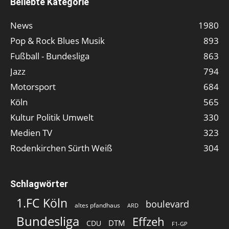
Beliebte Kategorie
News
1980
Pop & Rock Blues Musik
893
Fußball - Bundesliga
863
Jazz
794
Motorsport
684
Köln
565
Kultur Politik Umwelt
330
Medien TV
323
Rodenkirchen Sürth Weiß
304
Schlagwörter
1.FC Köln
boulevard
altes pfandhaus
ARD
Bundesliga
Effzeh
DTM
CDU
F1-GP