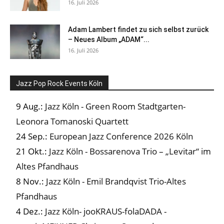
16. Juli 2026
Adam Lambert findet zu sich selbst zurück
– Neues Album „ADAM“...
16. Juli 2026
Jazz Pop Rock Events Köln
9 Aug.:
Jazz Köln - Green Room Stadtgarten-
Leonora Tomanoski Quartett
24 Sep.:
European Jazz Conference 2026 Köln
21 Okt.:
Jazz Köln - Bossarenova Trio – „Levitar“ im
Altes Pfandhaus
8 Nov.:
Jazz Köln - Emil Brandqvist Trio-Altes
Pfandhaus
4 Dez.:
Jazz Köln- jooKRAUS-folaDADA -