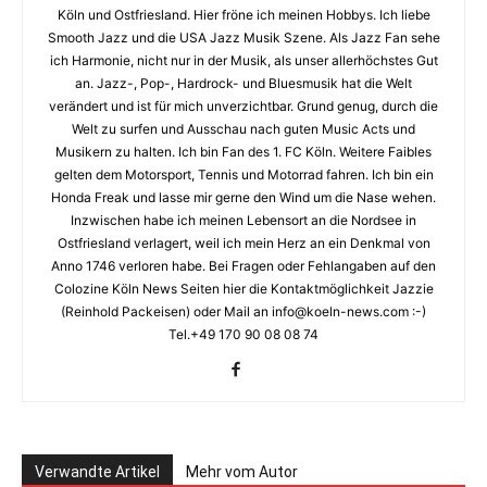
Köln und Ostfriesland. Hier fröne ich meinen Hobbys. Ich liebe
Smooth Jazz und die USA Jazz Musik Szene. Als Jazz Fan sehe
ich Harmonie, nicht nur in der Musik, als unser allerhöchstes Gut
an. Jazz-, Pop-, Hardrock- und Bluesmusik hat die Welt
verändert und ist für mich unverzichtbar. Grund genug, durch die
Welt zu surfen und Ausschau nach guten Music Acts und
Musikern zu halten. Ich bin Fan des 1. FC Köln. Weitere Faibles
gelten dem Motorsport, Tennis und Motorrad fahren. Ich bin ein
Honda Freak und lasse mir gerne den Wind um die Nase wehen.
Inzwischen habe ich meinen Lebensort an die Nordsee in
Ostfriesland verlagert, weil ich mein Herz an ein Denkmal von
Anno 1746 verloren habe. Bei Fragen oder Fehlangaben auf den
Colozine Köln News Seiten hier die Kontaktmöglichkeit Jazzie
(Reinhold Packeisen) oder Mail an info@koeln-news.com :-)
Tel.+49 170 90 08 08 74
Verwandte Artikel
Mehr vom Autor