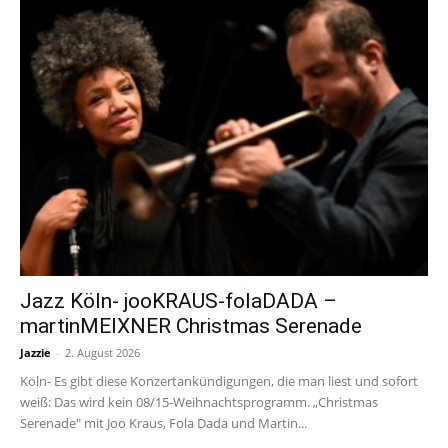
Jazz Köln- jooKRAUS-folaDADA –
martinMEIXNER Christmas Serenade
Jazzie
-
2. August 2026
Köln- Es gibt diese Konzertankündigungen, die man liest und sofort
weiß: Das wird kein 08/15-Weihnachtsprogramm. „Christmas
Serenade" mit Joo Kraus, Fola Dada und Martin...