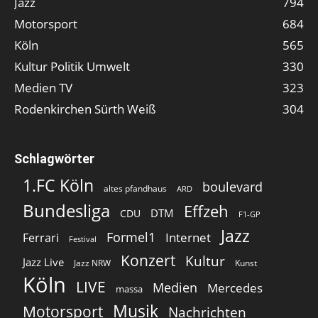
Jazz
794
Motorsport
684
Köln
565
Kultur Politik Umwelt
330
Medien TV
323
Rodenkirchen Sürth Weiß
304
Schlagwörter
1.FC Köln
boulevard
altes pfandhaus
ARD
Bundesliga
Effzeh
DTM
CDU
F1-GP
Jazz
Formel1
Internet
Ferrari
Festival
Konzert
Kultur
Jazz Live
Jazz NRW
Kunst
Köln
LIVE
Medien
Mercedes
massa
Musik
Motorsport
Nachrichten