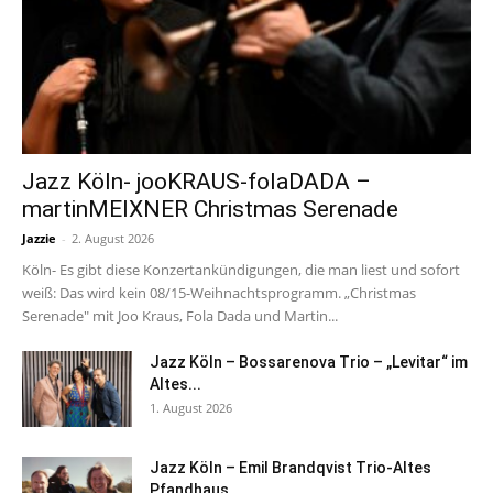
Jazz Köln- jooKRAUS-folaDADA –
martinMEIXNER Christmas Serenade
Jazzie
-
2. August 2026
Köln- Es gibt diese Konzertankündigungen, die man liest und sofort
weiß: Das wird kein 08/15-Weihnachtsprogramm. „Christmas
Serenade" mit Joo Kraus, Fola Dada und Martin...
Jazz Köln – Bossarenova Trio – „Levitar“ im
Altes...
1. August 2026
Jazz Köln – Emil Brandqvist Trio-Altes
Pfandhaus