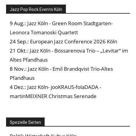
Jazz Pop Rock Events Köln
9 Aug.:
Jazz Köln - Green Room Stadtgarten-
Leonora Tomanoski Quartett
24 Sep.:
European Jazz Conference 2026 Köln
21 Okt.:
Jazz Köln - Bossarenova Trio – „Levitar“ im
Altes Pfandhaus
8 Nov.:
Jazz Köln - Emil Brandqvist Trio-Altes
Pfandhaus
4 Dez.:
Jazz Köln- jooKRAUS-folaDADA -
martinMEIXNER Christmas Serenade
Spezielle Seiten