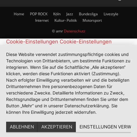
Home
POP ROCK
Köln
Jazz
Bundesliga
Livestyle
Internet
Kultur- Politik
Motorsport
© amr
Datenschutz
Cookie-Einstellungen
Cookie-Einstellungen
Diese Website verwendet zustimmungspflichtige cookies und
Technologien von Drittanbietern, um bestimmte Funktionen zu
integrieren. Wenn Sie auf die Schaltfläche „Alle akzeptieren“
klicken, werden diese Funktionen aktiviert (Zustimmung).
Nach erfolgter Einwilligung verarbeiten wir und die beteiligten
Drittunternehmen Ihre personenbezogenen Daten für
verschiedene Zwecke. Detaillierte Informationen zu Zweck,
Rechtsgrundlage und Drittunternehmen finden Sie unter dem
Button „Mehr“ und in unserer Datenschutzerklärung. Sie
können Ihre Einwilligung jederzeit widerrufen.
ABLEHNEN
AKZEPTIEREN
EINSTELLUNGEN VERWAL