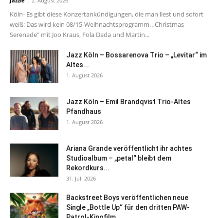
Jazzie
-
2. August 2026
Köln- Es gibt diese Konzertankündigungen, die man liest und sofort
weiß: Das wird kein 08/15-Weihnachtsprogramm. „Christmas
Serenade" mit Joo Kraus, Fola Dada und Martin...
Jazz Köln – Bossarenova Trio – „Levitar“ im
Altes...
1. August 2026
Jazz Köln – Emil Brandqvist Trio-Altes
Pfandhaus
1. August 2026
Ariana Grande veröffentlicht ihr achtes
Studioalbum – „petal“ bleibt dem
Rekordkurs...
31. Juli 2026
Backstreet Boys veröffentlichen neue
Single „Bottle Up“ für den dritten PAW-
Patrol-Kinofilm