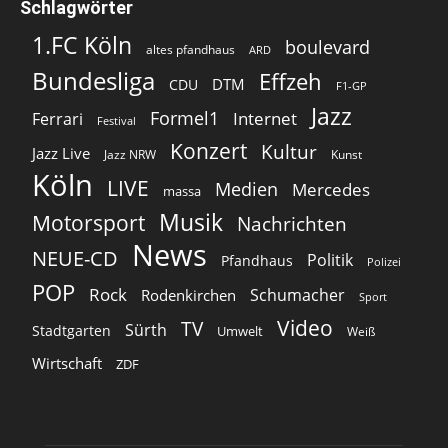
Schlagwörter
1.FC Köln
boulevard
altes pfandhaus
ARD
Bundesliga
Effzeh
DTM
CDU
F1-GP
Jazz
Formel1
Internet
Ferrari
Festival
Konzert
Kultur
Jazz Live
Jazz NRW
Kunst
Köln
LIVE
Medien
Mercedes
massa
Musik
Motorsport
Nachrichten
News
NEUE-CD
Politik
Pfandhaus
Polizei
POP
Rock
Schumacher
Rodenkirchen
Sport
Video
TV
Sürth
Stadtgarten
Umwelt
Weiß
Wirtschaft
ZDF