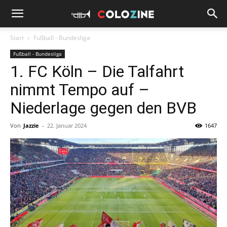
Start
Fußball - Bundesliga
Fußball - Bundesliga
1. FC Köln – Die Talfahrt
nimmt Tempo auf –
Niederlage gegen den BVB
Von
Jazzie
-
22. Januar 2024
1647