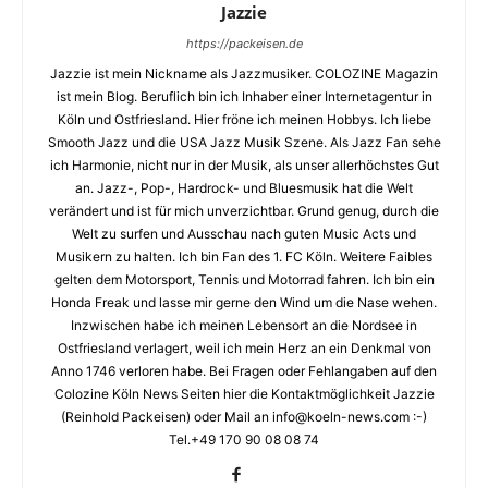
Jazzie
https://packeisen.de
Jazzie ist mein Nickname als Jazzmusiker. COLOZINE Magazin
ist mein Blog. Beruflich bin ich Inhaber einer Internetagentur in
Köln und Ostfriesland. Hier fröne ich meinen Hobbys. Ich liebe
Smooth Jazz und die USA Jazz Musik Szene. Als Jazz Fan sehe
ich Harmonie, nicht nur in der Musik, als unser allerhöchstes Gut
an. Jazz-, Pop-, Hardrock- und Bluesmusik hat die Welt
verändert und ist für mich unverzichtbar. Grund genug, durch die
Welt zu surfen und Ausschau nach guten Music Acts und
Musikern zu halten. Ich bin Fan des 1. FC Köln. Weitere Faibles
gelten dem Motorsport, Tennis und Motorrad fahren. Ich bin ein
Honda Freak und lasse mir gerne den Wind um die Nase wehen.
Inzwischen habe ich meinen Lebensort an die Nordsee in
Ostfriesland verlagert, weil ich mein Herz an ein Denkmal von
Anno 1746 verloren habe. Bei Fragen oder Fehlangaben auf den
Colozine Köln News Seiten hier die Kontaktmöglichkeit Jazzie
(Reinhold Packeisen) oder Mail an info@koeln-news.com :-)
Tel.+49 170 90 08 08 74