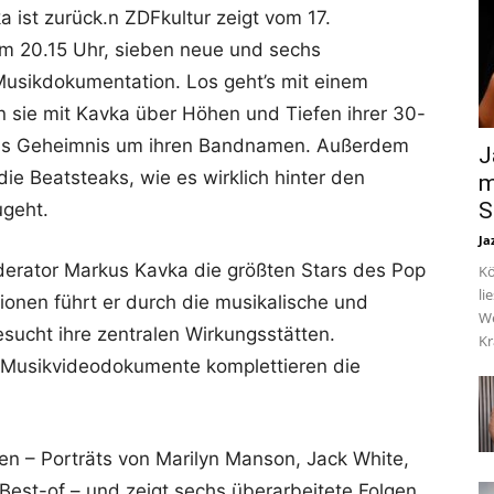
 ist zurück.n ZDFkultur zeigt vom 17.
 20.15 Uhr, sieben neue und sechs
Musikdokumentation. Los geht’s mit einem
en sie mit Kavka über Höhen und Tiefen ihrer 30-
das Geheimnis um ihren Bandnamen. Außerdem
J
ie Beatsteaks, wie es wirklich hinter den
m
S
ugeht.
Ja
oderator Markus Kavka die größten Stars des Pop
Kö
li
onen führt er durch die musikalische und
We
esucht ihre zentralen Wirkungsstätten.
Kr
d Musikvideodokumente komplettieren die
en – Porträts von Marilyn Manson, Jack White,
 Best-of – und zeigt sechs überarbeitete Folgen