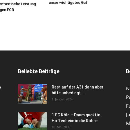
unser wichtigstes Gut
antastische Leistung
egen FCB
Beliebte Beiträge
B
y
Rast auf der A31 dann aber
N
bitte unbedingt ...
P
1. Januar 2024
F
J
1.FC Köln – Daum guckt in
Hoffenheim in die Röhre
M
10. Mai 2009