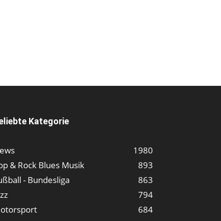
eliebte Kategorie
ews
1980
op & Rock Blues Musik
893
ußball - Bundesliga
863
azz
794
otorsport
684