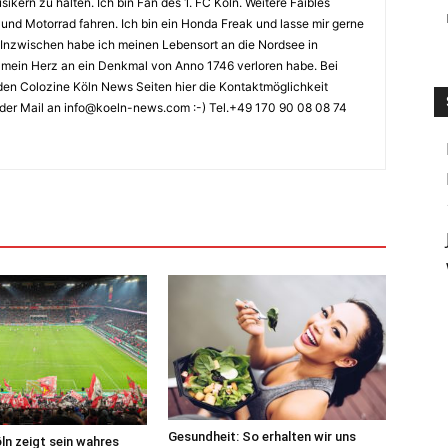
kern zu halten. Ich bin Fan des 1. FC Köln. Weitere Faibles
und Motorrad fahren. Ich bin ein Honda Freak und lasse mir gerne
Inzwischen habe ich meinen Lebensort an die Nordsee in
ch mein Herz an ein Denkmal von Anno 1746 verloren habe. Bei
en Colozine Köln News Seiten hier die Kontaktmöglichkeit
der Mail an info@koeln-news.com :-) Tel.+49 170 90 08 08 74
Gesundheit: So erhalten wir uns
öln zeigt sein wahres