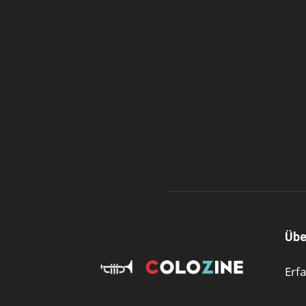
Übe
Erf