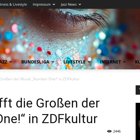
itness & Livestyle
Impressum
Jazz News
AZZ
BUNDESLIGA
LIVESTYLE
INTERNET
KU
e Großen der Musik „Number One!“ in ZDFkultur
fft die Großen der
ne!“ in ZDFkultur
2446