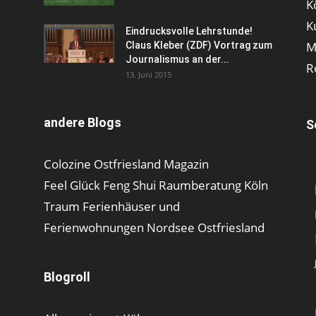
K
K
Eindrucksvolle Lehrstunde!
M
Claus Kleber (ZDF) Vortrag zum
Journalismus an der...
R
13. Juni 2015
andere Blogs
S
Colozine Ostfriesland Magazin
Feel Glück Feng Shui Raumberatung Köln
Traum Ferienhäuser und
Ferienwohnungen Nordsee Ostfriesland
Blogroll