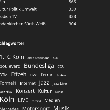
öln
565
ultur Politik Umwelt
330
edien TV
323
odenkirchen Sürth Weiß
304
chlagwörter
1.FC Köln
altes pfandhaus
ARD
Bundesliga
boulevard
CDU
Effzeh
Ferrari
DTM
F1-GP
Festival
Jazz
Formel1
Internet
Jazz Live
Konzert
Kultur
Jazz NRW
Kunst
Köln
LIVE
Medien
massa
Musik
Motorsport
Mercedes