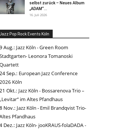
selbst zurück – Neues Album
„ADAM“...
16. Juli 2026
Jazz Pop Rock Events Köln
9 Aug.:
Jazz Köln - Green Room
Stadtgarten- Leonora Tomanoski
Quartett
24 Sep.:
European Jazz Conference
2026 Köln
21 Okt.:
Jazz Köln - Bossarenova Trio –
„Levitar“ im Altes Pfandhaus
8 Nov.:
Jazz Köln - Emil Brandqvist Trio-
Altes Pfandhaus
4 Dez.:
Jazz Köln- jooKRAUS-folaDADA -