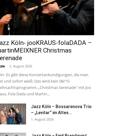
azz Köln- jooKRAUS-folaDADA –
artinMEIXNER Christmas
erenade
zzie
-
2. August 2026
ln- Es gibt diese Konzertankündigungen, die man
est und sofort weiß: Das wird kein 08/15-
ihnachtsprogramm. „Christmas Serenade" mit Joo
aus, Fola Dada und Martin...
Jazz Köln – Bossarenova Trio
– „Levitar“ im Altes...
1. August 2026
Jazz Köln – Emil Brandqvist