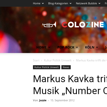
Home
Blog-Kategorien
Netzwerk Bubble
F
Köln
News
COLOZINE
Magazin
HOME
POP ROCK
KÖLN
J
Start
Kultur Politik Umwelt
Markus Kavka trifft di
Kultur Politik Umwelt
News
Markus Kavka tri
Musik „Number O
Von
Jazzie
-
15. September 2012