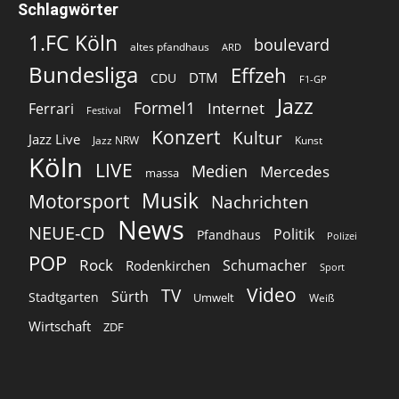
Schlagwörter
1.FC Köln
boulevard
altes pfandhaus
ARD
Bundesliga
Effzeh
DTM
CDU
F1-GP
Jazz
Formel1
Internet
Ferrari
Festival
Konzert
Kultur
Jazz Live
Jazz NRW
Kunst
Köln
LIVE
Medien
Mercedes
massa
Musik
Motorsport
Nachrichten
News
NEUE-CD
Politik
Pfandhaus
Polizei
POP
Rock
Schumacher
Rodenkirchen
Sport
Video
TV
Sürth
Stadtgarten
Umwelt
Weiß
Wirtschaft
ZDF