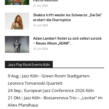
Patrol-Kinofilm
21. Juli 2026
Shakira trifft wieder ins Schwarze: „Dai Dai“
erobert die Chartspitze
16. Juli 2026
Adam Lambert findet zu sich selbst zurück
– Neues Album „ADAM“...
16. Juli 2026
Jazz Pop Rock Events Köln
9 Aug.:
Jazz Köln - Green Room Stadtgarten-
Leonora Tomanoski Quartett
24 Sep.:
European Jazz Conference 2026 Köln
21 Okt.:
Jazz Köln - Bossarenova Trio – „Levitar“ im
Altes Pfandhaus