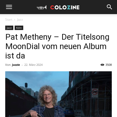
Start
Jazz
Jazz
Köln
Pat Metheny – Der Titelsong
MoonDial vom neuen Album
ist da
Von
Jazzie
-
22. März 2024
3508