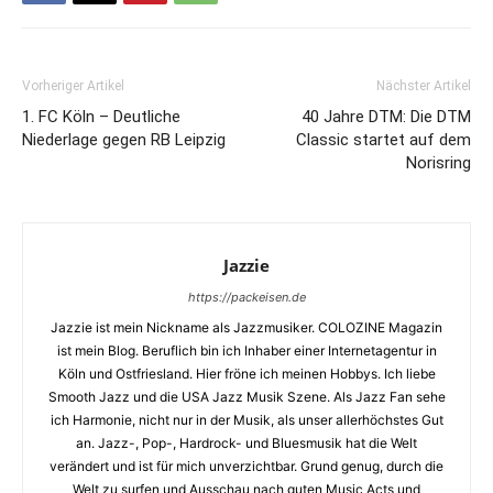
Vorheriger Artikel
Nächster Artikel
1. FC Köln – Deutliche
40 Jahre DTM: Die DTM
Niederlage gegen RB Leipzig
Classic startet auf dem
Norisring
Jazzie
https://packeisen.de
Jazzie ist mein Nickname als Jazzmusiker. COLOZINE Magazin
ist mein Blog. Beruflich bin ich Inhaber einer Internetagentur in
Köln und Ostfriesland. Hier fröne ich meinen Hobbys. Ich liebe
Smooth Jazz und die USA Jazz Musik Szene. Als Jazz Fan sehe
ich Harmonie, nicht nur in der Musik, als unser allerhöchstes Gut
an. Jazz-, Pop-, Hardrock- und Bluesmusik hat die Welt
verändert und ist für mich unverzichtbar. Grund genug, durch die
Welt zu surfen und Ausschau nach guten Music Acts und