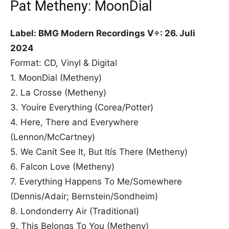
Pat Metheny: MoonDial
Label: BMG Modern Recordings V÷: 26. Juli
2024
Format: CD, Vinyl & Digital
1. MoonDial (Metheny)
2. La Crosse (Metheny)
3. Youíre Everything (Corea/Potter)
4. Here, There and Everywhere
(Lennon/McCartney)
5. We Canít See It, But Itís There (Metheny)
6. Falcon Love (Metheny)
7. Everything Happens To Me/Somewhere
(Dennis/Adair; Bernstein/Sondheim)
8. Londonderry Air (Traditional)
9. This Belongs To You (Metheny)