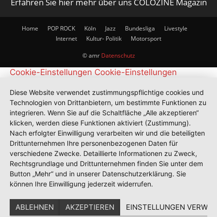
Erfahren Sie hier mehr über uns COLOZINE Magazin
Home
POP ROCK
Köln
Jazz
Bundesliga
Livestyle
Internet
Kultur- Politik
Motorsport
© amr
Datenschutz
Cookie-Einstellungen
Cookie-Einstellungen
Diese Website verwendet zustimmungspflichtige cookies und
Technologien von Drittanbietern, um bestimmte Funktionen zu
integrieren. Wenn Sie auf die Schaltfläche „Alle akzeptieren“
klicken, werden diese Funktionen aktiviert (Zustimmung).
Nach erfolgter Einwilligung verarbeiten wir und die beteiligten
Drittunternehmen Ihre personenbezogenen Daten für
verschiedene Zwecke. Detaillierte Informationen zu Zweck,
Rechtsgrundlage und Drittunternehmen finden Sie unter dem
Button „Mehr“ und in unserer Datenschutzerklärung. Sie
können Ihre Einwilligung jederzeit widerrufen.
ABLEHNEN
AKZEPTIEREN
EINSTELLUNGEN VERWAL