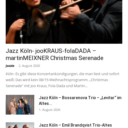
Jazz Köln- jooKRAUS-folaDADA –
martinMEIXNER Christmas Serenade
Jazzie
-
2. August 2026
Köln- Es gibt diese Konzertankündigungen, die man liest und sofort
weiß: Das wird kein 08/15-Weihnachtsprogramm. „Christmas
Serenade" mit Joo Kraus, Fola Dada und Martin...
Jazz Köln – Bossarenova Trio – „Levitar“ im
Altes...
1. August 2026
Jazz Köln – Emil Brandqvist Trio-Altes