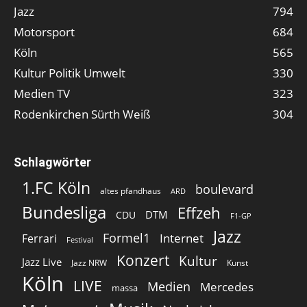
Jazz
794
Motorsport
684
Köln
565
Kultur Politik Umwelt
330
Medien TV
323
Rodenkirchen Sürth Weiß
304
Schlagwörter
1.FC Köln
boulevard
altes pfandhaus
ARD
Bundesliga
Effzeh
DTM
CDU
F1-GP
Jazz
Formel1
Internet
Ferrari
Festival
Konzert
Kultur
Jazz Live
Jazz NRW
Kunst
Köln
LIVE
Medien
Mercedes
massa