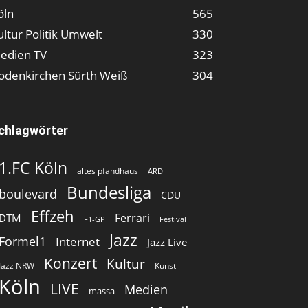
öln
565
ultur Politik Umwelt
330
edien TV
323
odenkirchen Sürth Weiß
304
chlagwörter
1.FC Köln
altes pfandhaus
ARD
Bundesliga
boulevard
CDU
Effzeh
Ferrari
DTM
F1-GP
Festival
Jazz
Formel1
Internet
Jazz Live
Konzert
Kultur
Jazz NRW
Kunst
Köln
LIVE
Medien
massa