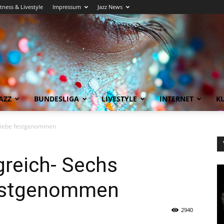
itness & Livestyle
Impressum
Jazz News
AZZ
BUNDESLIGA
LIVESTYLE
INTERNET
KU
ndiebe festgenommen
greich- Sechs
estgenommen
2940