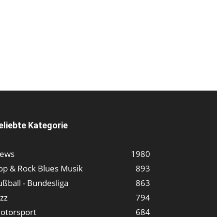
eliebte Kategorie
ews
1980
op & Rock Blues Musik
893
ußball - Bundesliga
863
azz
794
otorsport
684