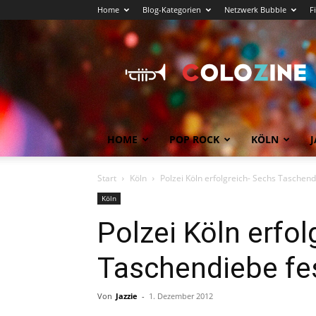
Home
Blog-Kategorien
Netzwerk Bubble
F
Köln
News
COLOZINE
Magazin
HOME
POP ROCK
KÖLN
J
Start
Köln
Polzei Köln erfolgreich- Sechs Tasche
Köln
Polzei Köln erfol
Taschendiebe f
Von
Jazzie
-
1. Dezember 2012