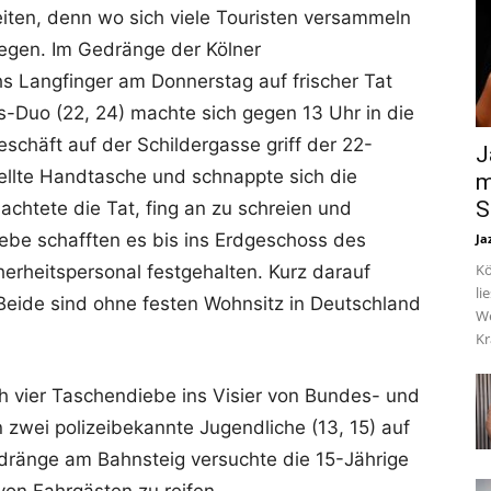
iten, denn wo sich viele Touristen versammeln
egen. Im Gedränge der Kölner
s Langfinger am Donnerstag auf frischer Tat
-Duo (22, 24) machte sich gegen 13 Uhr in die
schäft auf der Schildergasse griff der 22-
J
ellte Handtasche und schnappte sich die
m
S
achtete die Tat, fing an zu schreien und
iebe schafften es bis ins Erdgeschoss des
Ja
Kö
erheitspersonal festgehalten. Kurz darauf
li
: Beide sind ohne festen Wohnsitz in Deutschland
We
Kr
h vier Taschendiebe ins Visier von Bundes- und
zwei polizeibekannte Jugendliche (13, 15) auf
edränge am Bahnsteig versuchte die 15-Jährige