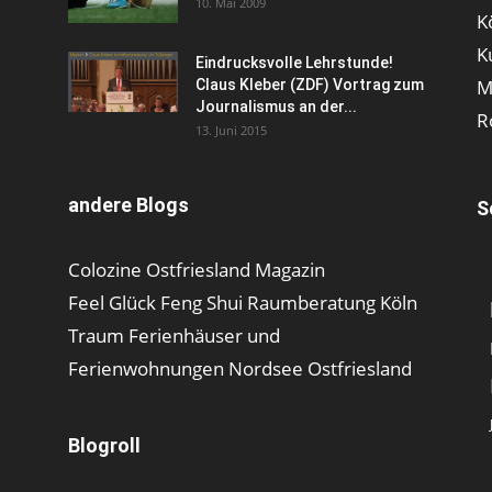
10. Mai 2009
K
K
Eindrucksvolle Lehrstunde!
M
Claus Kleber (ZDF) Vortrag zum
Journalismus an der...
R
13. Juni 2015
andere Blogs
S
Colozine Ostfriesland Magazin
Feel Glück Feng Shui Raumberatung Köln
Traum Ferienhäuser und
Ferienwohnungen Nordsee Ostfriesland
Blogroll