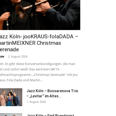
azz Köln- jooKRAUS-folaDADA –
artinMEIXNER Christmas
erenade
zzie
-
2. August 2026
ln- Es gibt diese Konzertankündigungen, die man
est und sofort weiß: Das wird kein 08/15-
ihnachtsprogramm. „Christmas Serenade" mit Joo
aus, Fola Dada und Martin...
Jazz Köln – Bossarenova Trio
– „Levitar“ im Altes...
1. August 2026
Jazz Köln – Emil Brandqvist