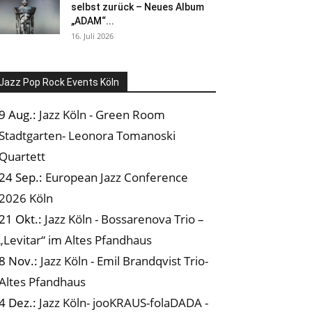
selbst zurück – Neues Album
„ADAM“...
16. Juli 2026
Jazz Pop Rock Events Köln
9 Aug.:
Jazz Köln - Green Room
Stadtgarten- Leonora Tomanoski
Quartett
24 Sep.:
European Jazz Conference
2026 Köln
21 Okt.:
Jazz Köln - Bossarenova Trio –
„Levitar“ im Altes Pfandhaus
8 Nov.:
Jazz Köln - Emil Brandqvist Trio-
Altes Pfandhaus
4 Dez.:
Jazz Köln- jooKRAUS-folaDADA -