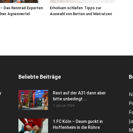
 – Das Rennrad Experten
Erholsam schlafen: Tipps zur
lner Agnesviertel
Auswahl von Betten und Matratzen
Beliebte Beiträge
B
y
Rast auf der A31 dann aber
N
bitte unbedingt ...
P
1. Januar 2024
F
J
1.FC Köln – Daum guckt in
Hoffenheim in die Röhre
M