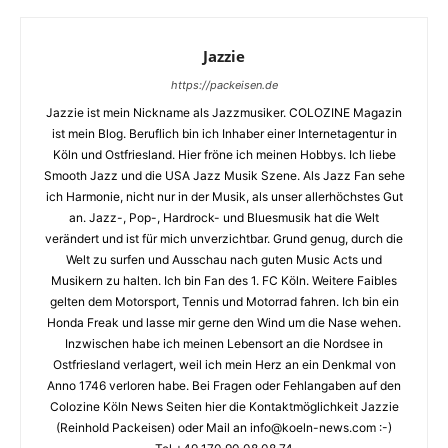
Jazzie
https://packeisen.de
Jazzie ist mein Nickname als Jazzmusiker. COLOZINE Magazin
ist mein Blog. Beruflich bin ich Inhaber einer Internetagentur in
Köln und Ostfriesland. Hier fröne ich meinen Hobbys. Ich liebe
Smooth Jazz und die USA Jazz Musik Szene. Als Jazz Fan sehe
ich Harmonie, nicht nur in der Musik, als unser allerhöchstes Gut
an. Jazz-, Pop-, Hardrock- und Bluesmusik hat die Welt
verändert und ist für mich unverzichtbar. Grund genug, durch die
Welt zu surfen und Ausschau nach guten Music Acts und
Musikern zu halten. Ich bin Fan des 1. FC Köln. Weitere Faibles
gelten dem Motorsport, Tennis und Motorrad fahren. Ich bin ein
Honda Freak und lasse mir gerne den Wind um die Nase wehen.
Inzwischen habe ich meinen Lebensort an die Nordsee in
Ostfriesland verlagert, weil ich mein Herz an ein Denkmal von
Anno 1746 verloren habe. Bei Fragen oder Fehlangaben auf den
Colozine Köln News Seiten hier die Kontaktmöglichkeit Jazzie
(Reinhold Packeisen) oder Mail an info@koeln-news.com :-)