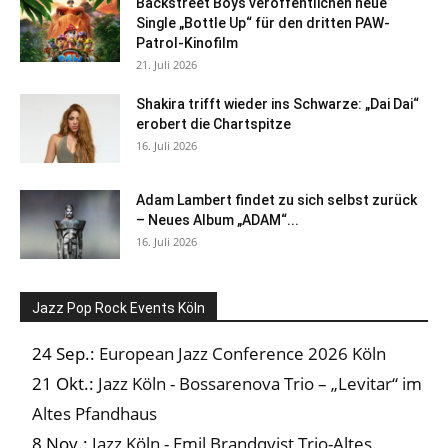
Backstreet Boys veröffentlichen neue
Single „Bottle Up“ für den dritten PAW-
Patrol-Kinofilm
21. Juli 2026
Shakira trifft wieder ins Schwarze: „Dai Dai“
erobert die Chartspitze
16. Juli 2026
Adam Lambert findet zu sich selbst zurück
– Neues Album „ADAM“...
16. Juli 2026
Jazz Pop Rock Events Köln
24 Sep.:
European Jazz Conference 2026 Köln
21 Okt.:
Jazz Köln - Bossarenova Trio – „Levitar“ im
Altes Pfandhaus
8 Nov.:
Jazz Köln - Emil Brandqvist Trio-Altes