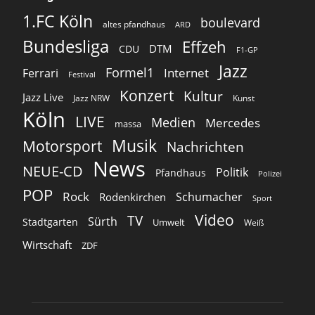
1.FC Köln
boulevard
altes pfandhaus
ARD
Bundesliga
Effzeh
DTM
CDU
F1-GP
Jazz
Formel1
Internet
Ferrari
Festival
Konzert
Kultur
Jazz Live
Jazz NRW
Kunst
Köln
LIVE
Medien
Mercedes
massa
Musik
Motorsport
Nachrichten
News
NEUE-CD
Politik
Pfandhaus
Polizei
POP
Rock
Schumacher
Rodenkirchen
Sport
Video
TV
Sürth
Stadtgarten
Umwelt
Weiß
Wirtschaft
ZDF