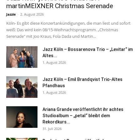
martinMEIXNER Christmas Serenade
Jazzie
-
2. August 2026
Köln- Es gibt diese Konzertankündigungen, die man liest und sofort
weiß: Das wird kein 08/15-Weihnachtsprogramm. „Christmas
Serenade" mit Joo Kraus, Fola Dada und Martin...
Jazz Köln – Bossarenova Trio – „Levitar“ im
Altes...
1. August 2026
Jazz Köln – Emil Brandqvist Trio-Altes
Pfandhaus
1. August 2026
Ariana Grande veröffentlicht ihr achtes
Studioalbum – „petal“ bleibt dem
Rekordkurs...
31. Juli 2026