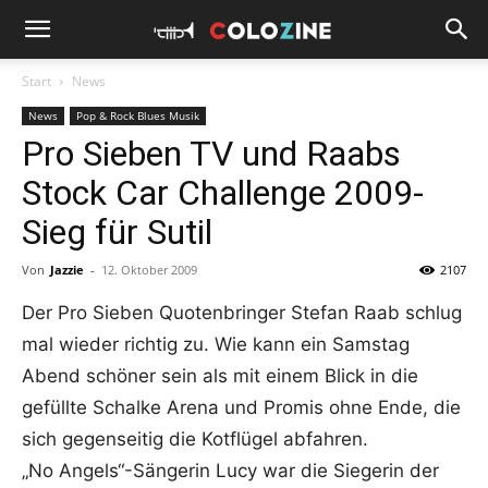
Start
News
News
Pop & Rock Blues Musik
Pro Sieben TV und Raabs
Stock Car Challenge 2009-
Sieg für Sutil
Von
Jazzie
-
12. Oktober 2009
2107
Der Pro Sieben Quotenbringer Stefan Raab schlug
mal wieder richtig zu. Wie kann ein Samstag
Abend schöner sein als mit einem Blick in die
gefüllte Schalke Arena und Promis ohne Ende, die
sich gegenseitig die Kotflügel abfahren.
„No Angels“-Sängerin Lucy war die Siegerin der