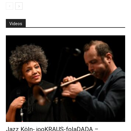
Videos
Jazz Köln- jooKRAUS-folaDADA –