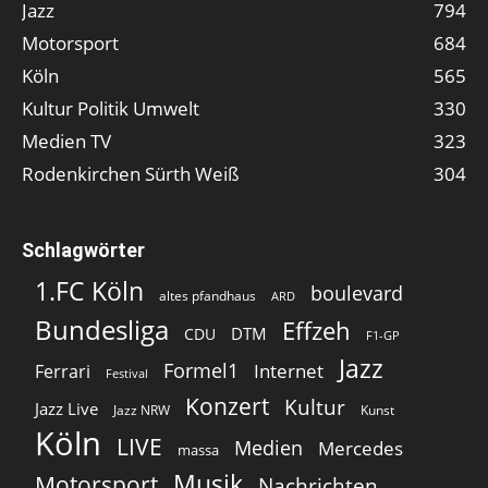
Jazz
794
Motorsport
684
Köln
565
Kultur Politik Umwelt
330
Medien TV
323
Rodenkirchen Sürth Weiß
304
Schlagwörter
1.FC Köln
boulevard
altes pfandhaus
ARD
Bundesliga
Effzeh
DTM
CDU
F1-GP
Jazz
Formel1
Internet
Ferrari
Festival
Konzert
Kultur
Jazz Live
Jazz NRW
Kunst
Köln
LIVE
Medien
Mercedes
massa
Musik
Motorsport
Nachrichten