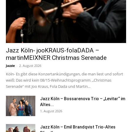
Jazz Köln- jooKRAUS-folaDADA –
martinMEIXNER Christmas Serenade
Jazzie
-
2. August 2026
Köln- Es gibt diese Konzertankündigungen, die man liest und sofort
weiß: Das wird kein 08/15-Weihnachtsprogramm. „Christmas
Serenade" mit Joo Kraus, Fola Dada und Martin...
Jazz Köln – Bossarenova Trio – „Levitar“ im
Altes...
1. August 2026
Jazz Köln – Emil Brandqvist Trio-Altes