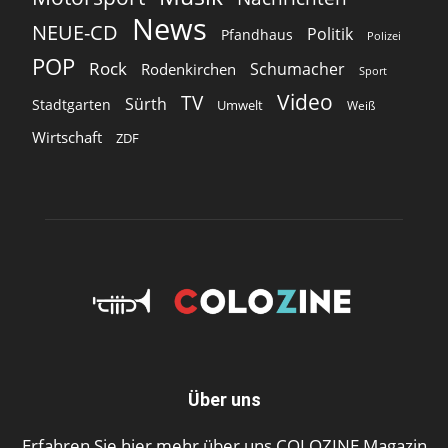
News
NEUE-CD
Politik
Pfandhaus
Polizei
POP
Rock
Schumacher
Rodenkirchen
Sport
Video
TV
Sürth
Stadtgarten
Umwelt
Weiß
Wirtschaft
ZDF
Über uns
Erfahren Sie hier mehr über uns COLOZINE Magazin