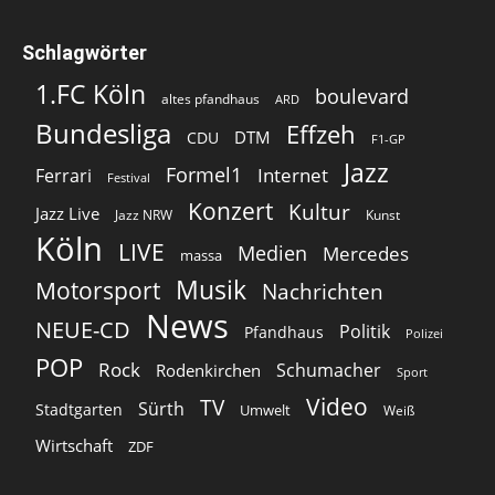
Schlagwörter
1.FC Köln
boulevard
altes pfandhaus
ARD
Bundesliga
Effzeh
DTM
CDU
F1-GP
Jazz
Formel1
Internet
Ferrari
Festival
Konzert
Kultur
Jazz Live
Jazz NRW
Kunst
Köln
LIVE
Medien
Mercedes
massa
Musik
Motorsport
Nachrichten
News
NEUE-CD
Politik
Pfandhaus
Polizei
POP
Rock
Schumacher
Rodenkirchen
Sport
Video
TV
Sürth
Stadtgarten
Umwelt
Weiß
Wirtschaft
ZDF