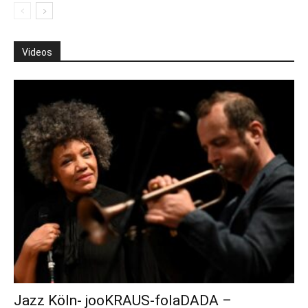
Videos
Jazz Köln- jooKRAUS-folaDADA –