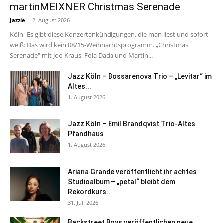
martinMEIXNER Christmas Serenade
Jazzie
-
2. August 2026
Köln- Es gibt diese Konzertankündigungen, die man liest und sofort
weiß: Das wird kein 08/15-Weihnachtsprogramm. „Christmas
Serenade" mit Joo Kraus, Fola Dada und Martin...
Jazz Köln – Bossarenova Trio – „Levitar“ im
Altes...
1. August 2026
Jazz Köln – Emil Brandqvist Trio-Altes
Pfandhaus
1. August 2026
Ariana Grande veröffentlicht ihr achtes
Studioalbum – „petal“ bleibt dem
Rekordkurs...
31. Juli 2026
Backstreet Boys veröffentlichen neue