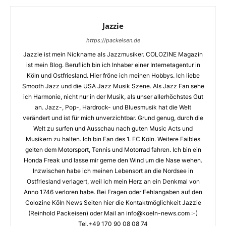
Jazzie
https://packeisen.de
Jazzie ist mein Nickname als Jazzmusiker. COLOZINE Magazin
ist mein Blog. Beruflich bin ich Inhaber einer Internetagentur in
Köln und Ostfriesland. Hier fröne ich meinen Hobbys. Ich liebe
Smooth Jazz und die USA Jazz Musik Szene. Als Jazz Fan sehe
ich Harmonie, nicht nur in der Musik, als unser allerhöchstes Gut
an. Jazz-, Pop-, Hardrock- und Bluesmusik hat die Welt
verändert und ist für mich unverzichtbar. Grund genug, durch die
Welt zu surfen und Ausschau nach guten Music Acts und
Musikern zu halten. Ich bin Fan des 1. FC Köln. Weitere Faibles
gelten dem Motorsport, Tennis und Motorrad fahren. Ich bin ein
Honda Freak und lasse mir gerne den Wind um die Nase wehen.
Inzwischen habe ich meinen Lebensort an die Nordsee in
Ostfriesland verlagert, weil ich mein Herz an ein Denkmal von
Anno 1746 verloren habe. Bei Fragen oder Fehlangaben auf den
Colozine Köln News Seiten hier die Kontaktmöglichkeit Jazzie
(Reinhold Packeisen) oder Mail an info@koeln-news.com :-)
Tel.+49 170 90 08 08 74