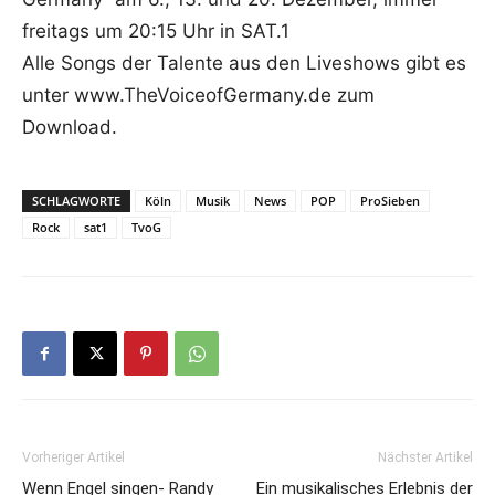
freitags um 20:15 Uhr in SAT.1
Alle Songs der Talente aus den Liveshows gibt es
unter www.TheVoiceofGermany.de zum
Download.
SCHLAGWORTE
Köln
Musik
News
POP
ProSieben
Rock
sat1
TvoG
Vorheriger Artikel
Nächster Artikel
Wenn Engel singen- Randy
Ein musikalisches Erlebnis der