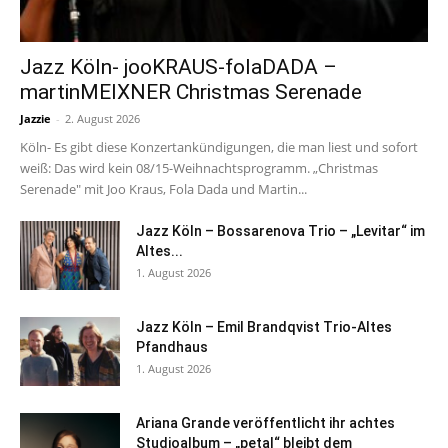
Jazz Köln- jooKRAUS-folaDADA –
martinMEIXNER Christmas Serenade
Jazzie
-
2. August 2026
Köln- Es gibt diese Konzertankündigungen, die man liest und sofort
weiß: Das wird kein 08/15-Weihnachtsprogramm. „Christmas
Serenade" mit Joo Kraus, Fola Dada und Martin...
Jazz Köln – Bossarenova Trio – „Levitar“ im
Altes...
1. August 2026
Jazz Köln – Emil Brandqvist Trio-Altes
Pfandhaus
1. August 2026
Ariana Grande veröffentlicht ihr achtes
Studioalbum – „petal“ bleibt dem