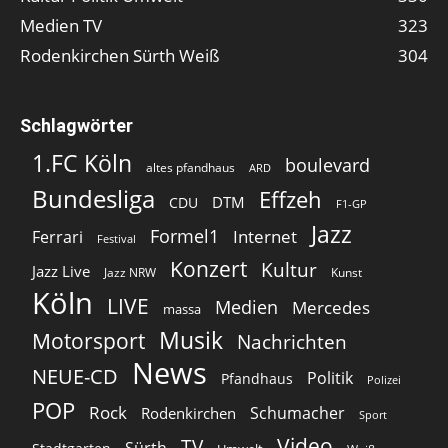
Medien TV
323
Rodenkirchen Sürth Weiß
304
Schlagwörter
1.FC Köln
boulevard
altes pfandhaus
ARD
Bundesliga
Effzeh
DTM
CDU
F1-GP
Jazz
Formel1
Internet
Ferrari
Festival
Konzert
Kultur
Jazz Live
Jazz NRW
Kunst
Köln
LIVE
Medien
Mercedes
massa
Musik
Motorsport
Nachrichten
News
NEUE-CD
Politik
Pfandhaus
Polizei
POP
Rock
Schumacher
Rodenkirchen
Sport
Video
TV
Sürth