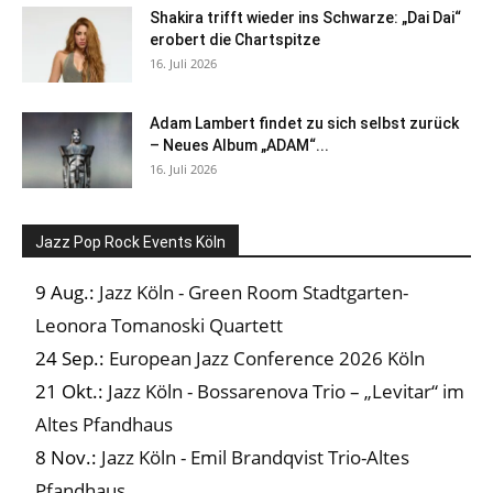
Shakira trifft wieder ins Schwarze: „Dai Dai“
erobert die Chartspitze
16. Juli 2026
Adam Lambert findet zu sich selbst zurück
– Neues Album „ADAM“...
16. Juli 2026
Jazz Pop Rock Events Köln
9 Aug.:
Jazz Köln - Green Room Stadtgarten-
Leonora Tomanoski Quartett
24 Sep.:
European Jazz Conference 2026 Köln
21 Okt.:
Jazz Köln - Bossarenova Trio – „Levitar“ im
Altes Pfandhaus
8 Nov.:
Jazz Köln - Emil Brandqvist Trio-Altes
Pfandhaus