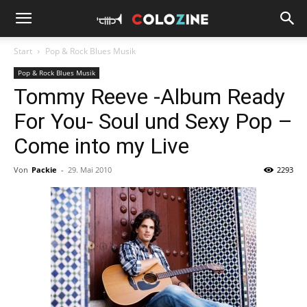
Start
Pop & Rock Blues Musik
Pop & Rock Blues Musik
Tommy Reeve -Album Ready
For You- Soul und Sexy Pop –
Come into my Live
Von
Packie
-
29. Mai 2010
2293