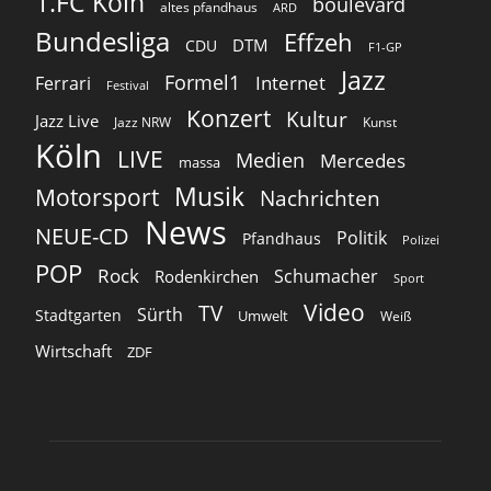
1.FC Köln
boulevard
altes pfandhaus
ARD
Bundesliga
Effzeh
DTM
CDU
F1-GP
Jazz
Formel1
Internet
Ferrari
Festival
Konzert
Kultur
Jazz Live
Jazz NRW
Kunst
Köln
LIVE
Medien
Mercedes
massa
Musik
Motorsport
Nachrichten
News
NEUE-CD
Politik
Pfandhaus
Polizei
POP
Rock
Schumacher
Rodenkirchen
Sport
Video
TV
Sürth
Stadtgarten
Umwelt
Weiß
Wirtschaft
ZDF