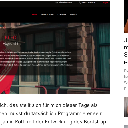
J
m
S
Ja
Kö
li
We
Kr
ich, das stellt sich für mich dieser Tage als
en musst du tatsächlich Programmierer sein.
njamin Kott mit der Entwicklung des Bootstrap