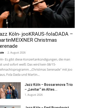
azz Köln- jooKRAUS-folaDADA –
artinMEIXNER Christmas
erenade
zzie
-
2. August 2026
ln- Es gibt diese Konzertankündigungen, die man
est und sofort weiß: Das wird kein 08/15-
ihnachtsprogramm. „Christmas Serenade" mit Joo
aus, Fola Dada und Martin...
Jazz Köln – Bossarenova Trio
– „Levitar“ im Altes...
1. August 2026
Jazz Köln – Emil Brandqvist