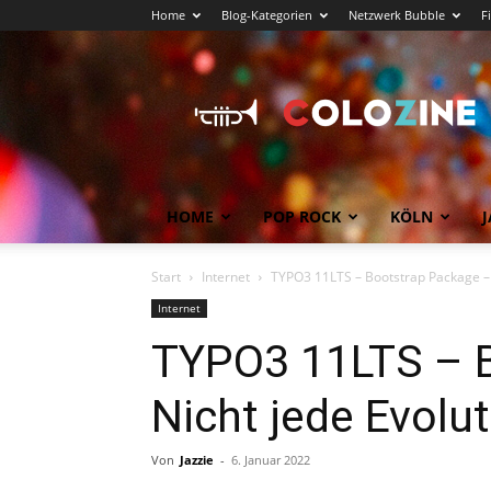
Home
Blog-Kategorien
Netzwerk Bubble
F
Köln
News
COLOZINE
Magazin
HOME
POP ROCK
KÖLN
J
Start
Internet
TYPO3 11LTS – Bootstrap Package – Ni
Internet
TYPO3 11LTS – B
Nicht jede Evolut
Von
Jazzie
-
6. Januar 2022