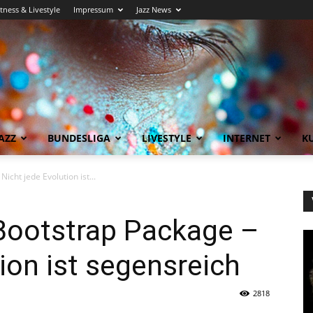
itness & Livestyle
Impressum
Jazz News
AZZ
BUNDESLIGA
LIVESTYLE
INTERNET
KU
cht jede Evolution ist...
ootstrap Package –
ion ist segensreich
2818