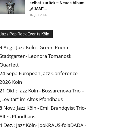
selbst zurück – Neues Album
„ADAM“...
16. Juli 2026
Jazz Pop Rock Events Köln
9 Aug.:
Jazz Köln - Green Room
Stadtgarten- Leonora Tomanoski
Quartett
24 Sep.:
European Jazz Conference
2026 Köln
21 Okt.:
Jazz Köln - Bossarenova Trio –
„Levitar“ im Altes Pfandhaus
8 Nov.:
Jazz Köln - Emil Brandqvist Trio-
Altes Pfandhaus
4 Dez.:
Jazz Köln- jooKRAUS-folaDADA -