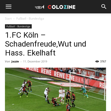
Start
Fußball - Bundesliga
Fußball - Bundesliga
1.FC Köln –
Schadenfreude,Wut und
Hass. Ekelhaft
Von
Jazzie
-
11. Dezember 2019
3767