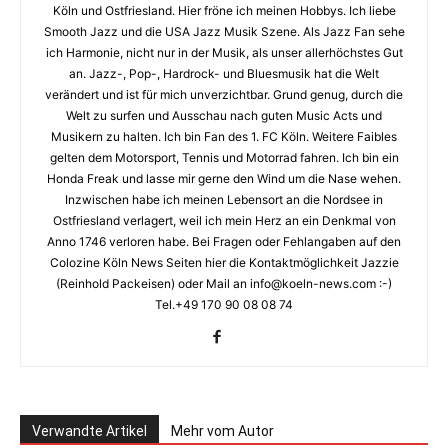
Köln und Ostfriesland. Hier fröne ich meinen Hobbys. Ich liebe
Smooth Jazz und die USA Jazz Musik Szene. Als Jazz Fan sehe
ich Harmonie, nicht nur in der Musik, als unser allerhöchstes Gut
an. Jazz-, Pop-, Hardrock- und Bluesmusik hat die Welt
verändert und ist für mich unverzichtbar. Grund genug, durch die
Welt zu surfen und Ausschau nach guten Music Acts und
Musikern zu halten. Ich bin Fan des 1. FC Köln. Weitere Faibles
gelten dem Motorsport, Tennis und Motorrad fahren. Ich bin ein
Honda Freak und lasse mir gerne den Wind um die Nase wehen.
Inzwischen habe ich meinen Lebensort an die Nordsee in
Ostfriesland verlagert, weil ich mein Herz an ein Denkmal von
Anno 1746 verloren habe. Bei Fragen oder Fehlangaben auf den
Colozine Köln News Seiten hier die Kontaktmöglichkeit Jazzie
(Reinhold Packeisen) oder Mail an info@koeln-news.com :-)
Tel.+49 170 90 08 08 74
Verwandte Artikel
Mehr vom Autor