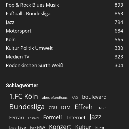
Pop & Rock Blues Musik
893
Fußball - Bundesliga
863
Jazz
794
Motorsport
684
Köln
565
Kultur Politik Umwelt
330
Medien TV
323
Rodenkirchen Sürth Weiß
304
Schlagwörter
1.FC Köln
boulevard
altes pfandhaus
ARD
Bundesliga
Effzeh
DTM
CDU
F1-GP
Jazz
Formel1
Internet
Ferrari
Festival
Konzert
Kultur
Jazz Live
Jazz NRW
Kunst