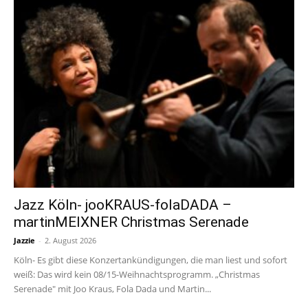
Jazz Köln- jooKRAUS-folaDADA –
martinMEIXNER Christmas Serenade
Jazzie
-
2. August 2026
Köln- Es gibt diese Konzertankündigungen, die man liest und sofort
weiß: Das wird kein 08/15-Weihnachtsprogramm. „Christmas
Serenade" mit Joo Kraus, Fola Dada und Martin...