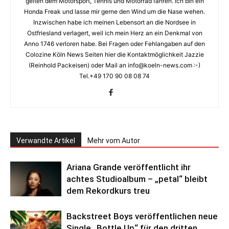
gelten dem Motorsport, Tennis und Motorrad fahren. Ich bin ein
Honda Freak und lasse mir gerne den Wind um die Nase wehen.
Inzwischen habe ich meinen Lebensort an die Nordsee in
Ostfriesland verlagert, weil ich mein Herz an ein Denkmal von
Anno 1746 verloren habe. Bei Fragen oder Fehlangaben auf den
Colozine Köln News Seiten hier die Kontaktmöglichkeit Jazzie
(Reinhold Packeisen) oder Mail an info@koeln-news.com :-)
Tel.+49 170 90 08 08 74
Verwandte Artikel
Mehr vom Autor
Ariana Grande veröffentlicht ihr
achtes Studioalbum – „petal“ bleibt
dem Rekordkurs treu
Backstreet Boys veröffentlichen neue
Single „Bottle Up“ für den dritten