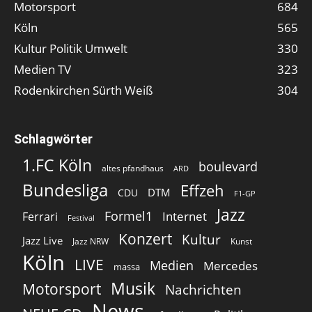
Motorsport
684
Köln
565
Kultur Politik Umwelt
330
Medien TV
323
Rodenkirchen Sürth Weiß
304
Schlagwörter
1.FC Köln
boulevard
altes pfandhaus
ARD
Bundesliga
Effzeh
DTM
CDU
F1-GP
Jazz
Formel1
Internet
Ferrari
Festival
Konzert
Kultur
Jazz Live
Jazz NRW
Kunst
Köln
LIVE
Medien
Mercedes
massa
Musik
Motorsport
Nachrichten
News