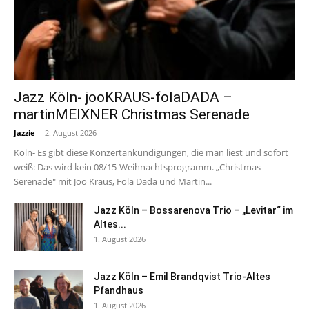
Jazz Köln- jooKRAUS-folaDADA –
martinMEIXNER Christmas Serenade
Jazzie
-
2. August 2026
Köln- Es gibt diese Konzertankündigungen, die man liest und sofort
weiß: Das wird kein 08/15-Weihnachtsprogramm. „Christmas
Serenade" mit Joo Kraus, Fola Dada und Martin...
Jazz Köln – Bossarenova Trio – „Levitar“ im
Altes...
1. August 2026
Jazz Köln – Emil Brandqvist Trio-Altes
Pfandhaus
1. August 2026