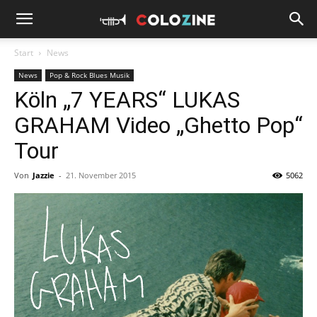
Start
News
News
Pop & Rock Blues Musik
Köln „7 YEARS“ LUKAS
GRAHAM Video „Ghetto Pop“
Tour
Von
Jazzie
-
21. November 2015
5062