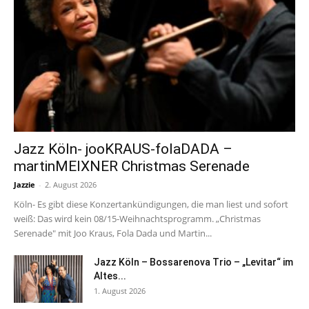
Jazz Köln- jooKRAUS-folaDADA –
martinMEIXNER Christmas Serenade
Jazzie
-
2. August 2026
Köln- Es gibt diese Konzertankündigungen, die man liest und sofort
weiß: Das wird kein 08/15-Weihnachtsprogramm. „Christmas
Serenade" mit Joo Kraus, Fola Dada und Martin...
Jazz Köln – Bossarenova Trio – „Levitar“ im
Altes...
1. August 2026