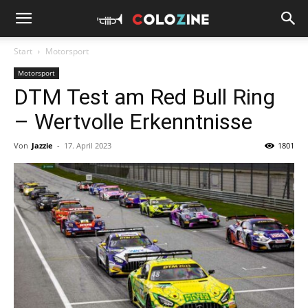
Start
Motorsport
Motorsport
DTM Test am Red Bull Ring
– Wertvolle Erkenntnisse
Von
Jazzie
-
17. April 2023
1801