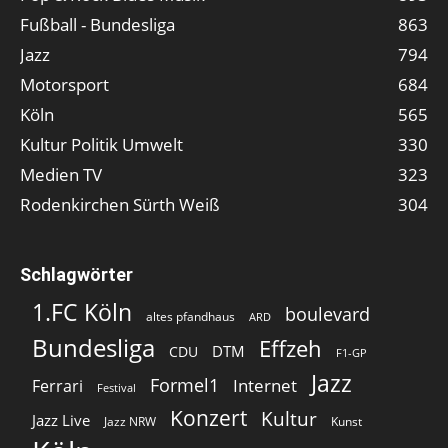
Fußball - Bundesliga
863
Jazz
794
Motorsport
684
Köln
565
Kultur Politik Umwelt
330
Medien TV
323
Rodenkirchen Sürth Weiß
304
Schlagwörter
1.FC Köln
boulevard
altes pfandhaus
ARD
Bundesliga
Effzeh
DTM
CDU
F1-GP
Jazz
Formel1
Internet
Ferrari
Festival
Konzert
Kultur
Jazz Live
Jazz NRW
Kunst