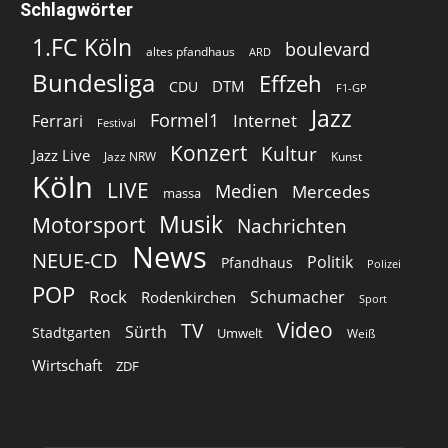
Schlagwörter
1.FC Köln
boulevard
altes pfandhaus
ARD
Bundesliga
Effzeh
DTM
CDU
F1-GP
Jazz
Formel1
Internet
Ferrari
Festival
Konzert
Kultur
Jazz Live
Jazz NRW
Kunst
Köln
LIVE
Medien
Mercedes
massa
Musik
Motorsport
Nachrichten
News
NEUE-CD
Politik
Pfandhaus
Polizei
POP
Rock
Schumacher
Rodenkirchen
Sport
Video
TV
Sürth
Stadtgarten
Umwelt
Weiß
Wirtschaft
ZDF