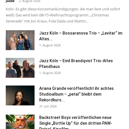
Jazzie
-
2. August 2026
Köln- Es gibt diese Konzertankündigungen, die man liest und sofort
weiß: Das wird kein 08/15-Weihnachtsprogramm. „Christmas
Serenade" mit Joo Kraus, Fola Dada und Martin...
Jazz Köln – Bossarenova Trio – „Levitar“ im
Altes...
1. August 2026
Jazz Köln – Emil Brandqvist Trio-Altes
Pfandhaus
1. August 2026
Ariana Grande veröffentlicht ihr achtes
Studioalbum – „petal“ bleibt dem
Rekordkurs...
31. Juli 2026
Backstreet Boys veröffentlichen neue
Single „Bottle Up“ für den dritten PAW-
Patrol-Kinofilm