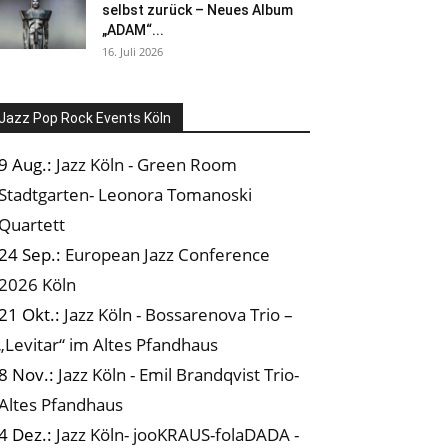
selbst zurück – Neues Album
„ADAM“...
16. Juli 2026
Jazz Pop Rock Events Köln
9 Aug.:
Jazz Köln - Green Room
Stadtgarten- Leonora Tomanoski
Quartett
24 Sep.:
European Jazz Conference
2026 Köln
21 Okt.:
Jazz Köln - Bossarenova Trio –
„Levitar“ im Altes Pfandhaus
8 Nov.:
Jazz Köln - Emil Brandqvist Trio-
Altes Pfandhaus
4 Dez.:
Jazz Köln- jooKRAUS-folaDADA -