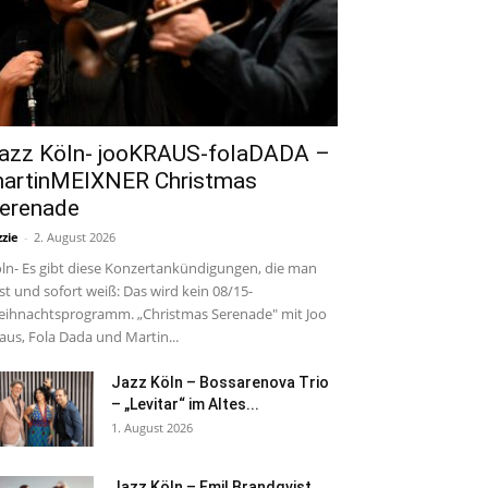
azz Köln- jooKRAUS-folaDADA –
artinMEIXNER Christmas
erenade
zzie
-
2. August 2026
ln- Es gibt diese Konzertankündigungen, die man
est und sofort weiß: Das wird kein 08/15-
ihnachtsprogramm. „Christmas Serenade" mit Joo
aus, Fola Dada und Martin...
Jazz Köln – Bossarenova Trio
– „Levitar“ im Altes...
1. August 2026
Jazz Köln – Emil Brandqvist