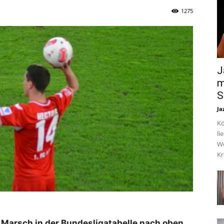
1275
J
m
S
Ja
Kö
li
We
Kr
m Marsch in der Bundesligatabelle nach oben,