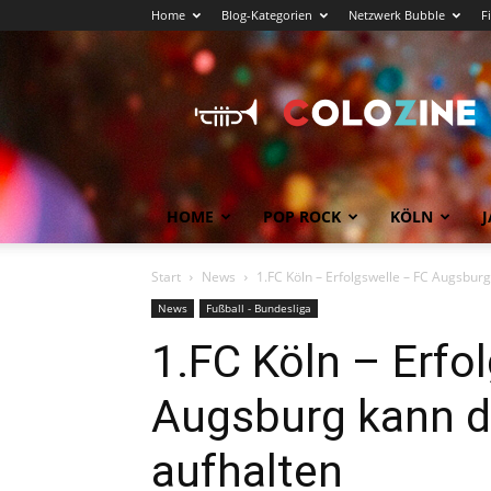
Home
Blog-Kategorien
Netzwerk Bubble
F
Köln
News
COLOZINE
Magazin
HOME
POP ROCK
KÖLN
J
Start
News
1.FC Köln – Erfolgswelle – FC Augsburg
News
Fußball - Bundesliga
1.FC Köln – Erfo
Augsburg kann di
aufhalten