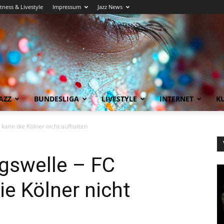
itness & Livestyle
Impressum
Jazz News
AZZ
BUNDESLIGA
LIVESTYLE
INTERNET
KU
 kann die Kölner nicht aufhalten
lgswelle – FC
e Kölner nicht