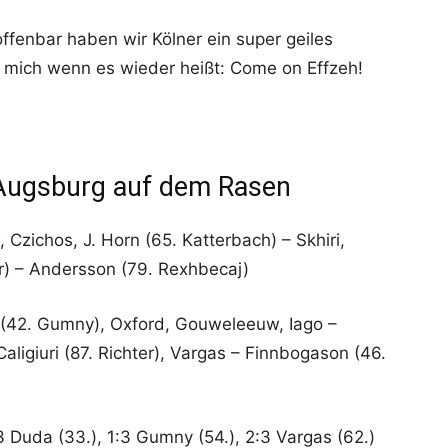
offenbar haben wir Kölner ein super geiles
h mich wenn es wieder heißt: Come on Effzeh!
 Augsburg auf dem Rasen
 Czichos, J. Horn (65. Katterbach) – Skhiri,
er) – Andersson (79. Rexhbecaj)
 (42. Gumny), Oxford, Gouweleeuw, Iago –
aligiuri (87. Richter), Vargas – Finnbogason (46.
:3 Duda (33.), 1:3 Gumny (54.), 2:3 Vargas (62.)