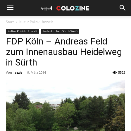
Start
Kultur Politik Umwelt
Kultur Politik Umwelt
Rodenkirchen Sürth Weiß
FDP Köln – Andreas Feld
zum Innenausbau Heidelweg
in Sürth
Von
Jazzie
-
9. März 2014
5522