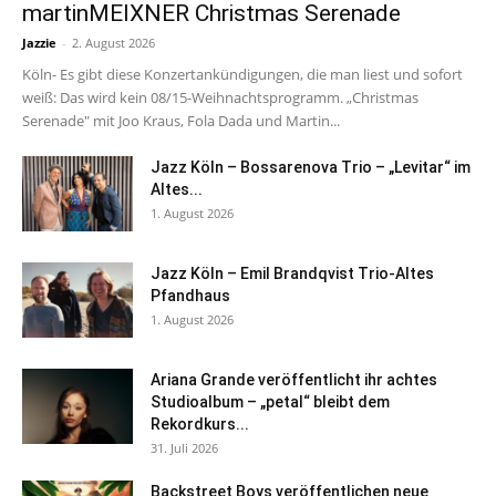
martinMEIXNER Christmas Serenade
Jazzie
-
2. August 2026
Köln- Es gibt diese Konzertankündigungen, die man liest und sofort
weiß: Das wird kein 08/15-Weihnachtsprogramm. „Christmas
Serenade" mit Joo Kraus, Fola Dada und Martin...
Jazz Köln – Bossarenova Trio – „Levitar“ im
Altes...
1. August 2026
Jazz Köln – Emil Brandqvist Trio-Altes
Pfandhaus
1. August 2026
Ariana Grande veröffentlicht ihr achtes
Studioalbum – „petal“ bleibt dem
Rekordkurs...
31. Juli 2026
Backstreet Boys veröffentlichen neue