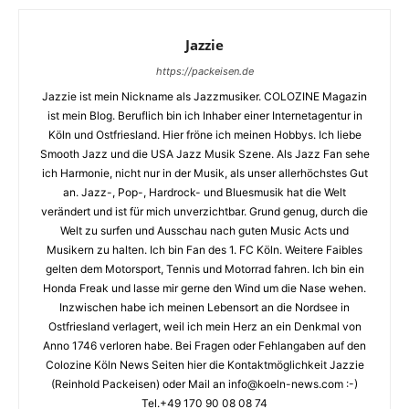
Jazzie
https://packeisen.de
Jazzie ist mein Nickname als Jazzmusiker. COLOZINE Magazin
ist mein Blog. Beruflich bin ich Inhaber einer Internetagentur in
Köln und Ostfriesland. Hier fröne ich meinen Hobbys. Ich liebe
Smooth Jazz und die USA Jazz Musik Szene. Als Jazz Fan sehe
ich Harmonie, nicht nur in der Musik, als unser allerhöchstes Gut
an. Jazz-, Pop-, Hardrock- und Bluesmusik hat die Welt
verändert und ist für mich unverzichtbar. Grund genug, durch die
Welt zu surfen und Ausschau nach guten Music Acts und
Musikern zu halten. Ich bin Fan des 1. FC Köln. Weitere Faibles
gelten dem Motorsport, Tennis und Motorrad fahren. Ich bin ein
Honda Freak und lasse mir gerne den Wind um die Nase wehen.
Inzwischen habe ich meinen Lebensort an die Nordsee in
Ostfriesland verlagert, weil ich mein Herz an ein Denkmal von
Anno 1746 verloren habe. Bei Fragen oder Fehlangaben auf den
Colozine Köln News Seiten hier die Kontaktmöglichkeit Jazzie
(Reinhold Packeisen) oder Mail an info@koeln-news.com :-)
Tel.+49 170 90 08 08 74