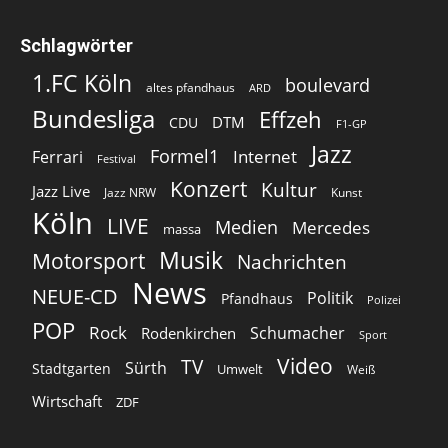
Schlagwörter
1.FC Köln
boulevard
altes pfandhaus
ARD
Bundesliga
Effzeh
DTM
CDU
F1-GP
Jazz
Formel1
Internet
Ferrari
Festival
Konzert
Kultur
Jazz Live
Jazz NRW
Kunst
Köln
LIVE
Medien
Mercedes
massa
Musik
Motorsport
Nachrichten
News
NEUE-CD
Politik
Pfandhaus
Polizei
POP
Rock
Schumacher
Rodenkirchen
Sport
Video
TV
Sürth
Stadtgarten
Umwelt
Weiß
Wirtschaft
ZDF