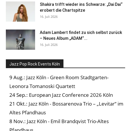
Shakira trifft wieder ins Schwarze: „Dai Dai“
erobert die Chartspitze
16. Juli 2026
Adam Lambert findet zu sich selbst zurück
– Neues Album „ADAM“...
16. Juli 2026
Jazz Pop Rock Events Köln
9 Aug.:
Jazz Köln - Green Room Stadtgarten-
Leonora Tomanoski Quartett
24 Sep.:
European Jazz Conference 2026 Köln
21 Okt.:
Jazz Köln - Bossarenova Trio – „Levitar“ im
Altes Pfandhaus
8 Nov.:
Jazz Köln - Emil Brandqvist Trio-Altes
Pfandhaus