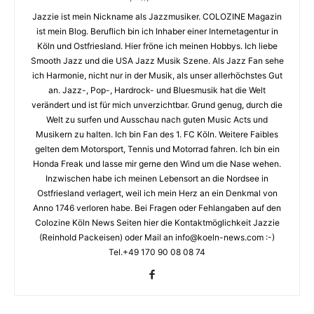
Jazzie ist mein Nickname als Jazzmusiker. COLOZINE Magazin
ist mein Blog. Beruflich bin ich Inhaber einer Internetagentur in
Köln und Ostfriesland. Hier fröne ich meinen Hobbys. Ich liebe
Smooth Jazz und die USA Jazz Musik Szene. Als Jazz Fan sehe
ich Harmonie, nicht nur in der Musik, als unser allerhöchstes Gut
an. Jazz-, Pop-, Hardrock- und Bluesmusik hat die Welt
verändert und ist für mich unverzichtbar. Grund genug, durch die
Welt zu surfen und Ausschau nach guten Music Acts und
Musikern zu halten. Ich bin Fan des 1. FC Köln. Weitere Faibles
gelten dem Motorsport, Tennis und Motorrad fahren. Ich bin ein
Honda Freak und lasse mir gerne den Wind um die Nase wehen.
Inzwischen habe ich meinen Lebensort an die Nordsee in
Ostfriesland verlagert, weil ich mein Herz an ein Denkmal von
Anno 1746 verloren habe. Bei Fragen oder Fehlangaben auf den
Colozine Köln News Seiten hier die Kontaktmöglichkeit Jazzie
(Reinhold Packeisen) oder Mail an info@koeln-news.com :-)
Tel.+49 170 90 08 08 74