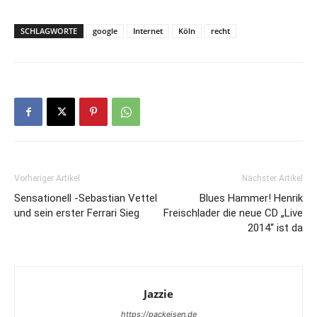
SCHLAGWORTE
google
Internet
Köln
recht
Vorheriger Artikel
Nächster Artikel
Sensationell -Sebastian Vettel
Blues Hammer! Henrik
und sein erster Ferrari Sieg
Freischlader die neue CD „Live
2014“ ist da
Jazzie
https://packeisen.de