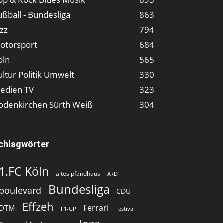
ußball - Bundesliga
863
azz
794
otorsport
684
öln
565
ultur Politik Umwelt
330
edien TV
323
odenkirchen Sürth Weiß
304
chlagwörter
1.FC Köln
altes pfandhaus
ARD
Bundesliga
boulevard
CDU
Effzeh
Ferrari
DTM
F1-GP
Festival