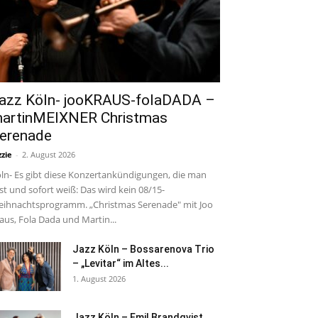
azz Köln- jooKRAUS-folaDADA –
artinMEIXNER Christmas
erenade
zzie
-
2. August 2026
ln- Es gibt diese Konzertankündigungen, die man
est und sofort weiß: Das wird kein 08/15-
ihnachtsprogramm. „Christmas Serenade" mit Joo
aus, Fola Dada und Martin...
Jazz Köln – Bossarenova Trio
– „Levitar“ im Altes...
1. August 2026
Jazz Köln – Emil Brandqvist