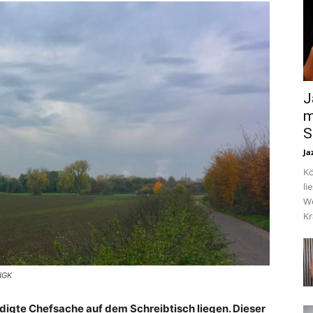
J
m
S
Ja
Kö
li
We
Kr
 HGK
edigte Chefsache auf dem Schreibtisch liegen. Dieser