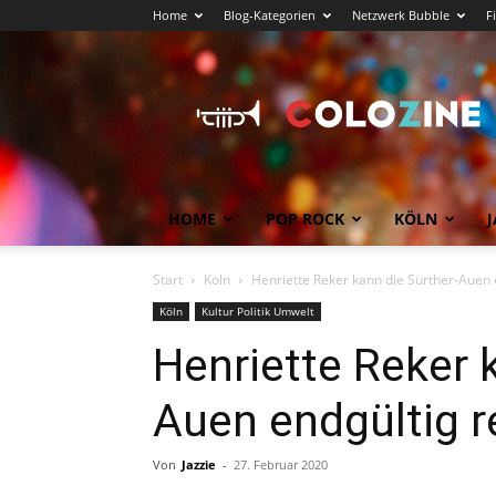
Home
Blog-Kategorien
Netzwerk Bubble
F
Köln
News
COLOZINE
Magazin
HOME
POP ROCK
KÖLN
J
Start
Köln
Henriette Reker kann die Sürther-Auen 
Köln
Kultur Politik Umwelt
Henriette Reker 
Auen endgültig r
Von
Jazzie
-
27. Februar 2020