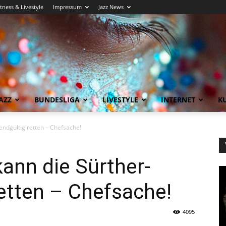
itness & Livestyle
Impressum
Jazz News
AZZ
BUNDESLIGA
LIVESTYLE
INTERNET
KU
endgültig retten – Chefsache!
kann die Sürther-
etten – Chefsache!
4095