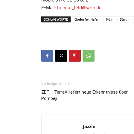
E-Mail:
helmut_feld@web.de
SCHLAGWORTE
Godorfer-Hafen
Köln
Sürth
Vorheriger Artikel
ZDF – TerraX liefert neue Erkenntnisse über
Pompeji
Jazzie