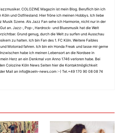
Jazzmusiker. COLOZINE Magazin ist mein Blog. Beruflich bin ich
n Köln und Ostfriesland. Hier fröne ich meinen Hobbys. Ich liebe
Musik Szene. Als Jazz Fan sehe ich Harmonie, nicht nur in der
 Gut an. Jazz-, Pop-, Hardrock- und Bluesmusik hat die Welt
erzichtbar. Grund genug, durch die Welt zu surfen und Ausschau
kern zu halten. Ich bin Fan des 1. FC Köln. Weitere Faibles
und Motorrad fahren. Ich bin ein Honda Freak und lasse mir gerne
Inzwischen habe ich meinen Lebensort an die Nordsee in
ch mein Herz an ein Denkmal von Anno 1746 verloren habe. Bei
en Colozine Köln News Seiten hier die Kontaktmöglichkeit
der Mail an info@koeln-news.com :-) Tel.+49 170 90 08 08 74