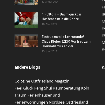
1. Januar 2024
F
J
1.FC Köln – Daum guckt in
Hoffenheim in die Röhre
M
10. Mai 2009
K
K
Eindrucksvolle Lehrstunde!
M
Claus Kleber (ZDF) Vortrag zum
Journalismus an der...
R
13. Juni 2015
andere Blogs
S
Colozine Ostfriesland Magazin
Feel Glück Feng Shui Raumberatung Köln
Traum Ferienhäuser und
Ferienwohnungen Nordsee Ostfriesland