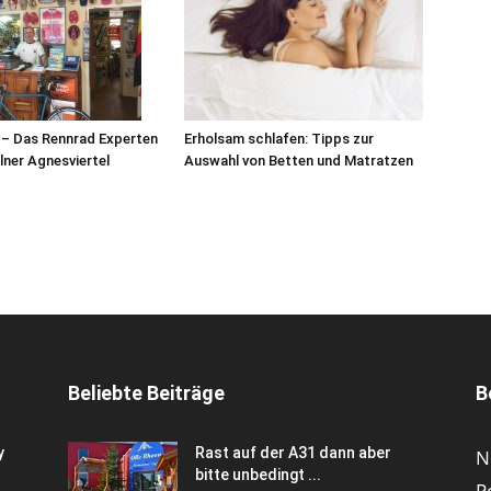
 – Das Rennrad Experten
Erholsam schlafen: Tipps zur
lner Agnesviertel
Auswahl von Betten und Matratzen
Beliebte Beiträge
B
y
Rast auf der A31 dann aber
N
bitte unbedingt ...
P