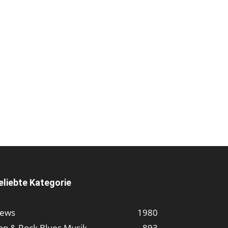
eliebte Kategorie
ews
1980
op & Rock Blues Musik
893