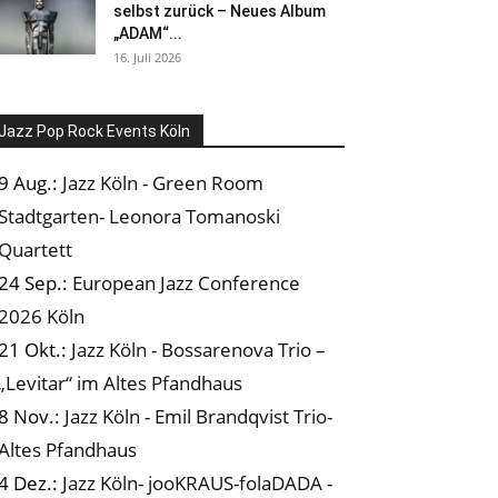
selbst zurück – Neues Album
„ADAM“...
16. Juli 2026
Jazz Pop Rock Events Köln
9 Aug.:
Jazz Köln - Green Room
Stadtgarten- Leonora Tomanoski
Quartett
24 Sep.:
European Jazz Conference
2026 Köln
21 Okt.:
Jazz Köln - Bossarenova Trio –
„Levitar“ im Altes Pfandhaus
8 Nov.:
Jazz Köln - Emil Brandqvist Trio-
Altes Pfandhaus
4 Dez.:
Jazz Köln- jooKRAUS-folaDADA -