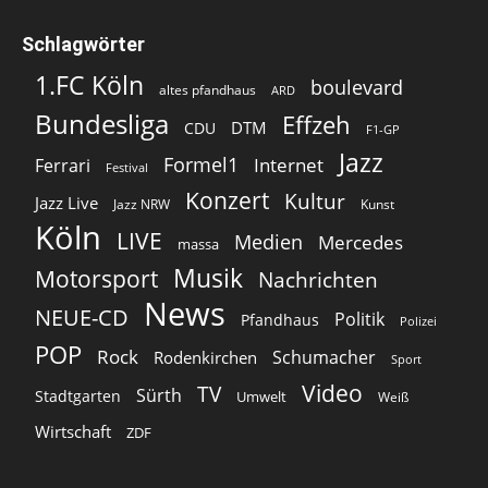
Schlagwörter
1.FC Köln
boulevard
altes pfandhaus
ARD
Bundesliga
Effzeh
DTM
CDU
F1-GP
Jazz
Formel1
Internet
Ferrari
Festival
Konzert
Kultur
Jazz Live
Jazz NRW
Kunst
Köln
LIVE
Medien
Mercedes
massa
Musik
Motorsport
Nachrichten
News
NEUE-CD
Politik
Pfandhaus
Polizei
POP
Rock
Schumacher
Rodenkirchen
Sport
Video
TV
Sürth
Stadtgarten
Umwelt
Weiß
Wirtschaft
ZDF