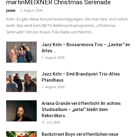
martinMEIXNER Christmas Serenade
Jazzie
-
2. August 2026
Köln- Es gibt diese Konzertankündigungen, die man liest und sofort
weiß: Das wird kein 08/15-Weihnachtsprogramm. „Christmas
Serenade" mit Joo Kraus, Fola Dada und Martin...
Jazz Köln – Bossarenova Trio – „Levitar“ im
Altes...
1. August 2026
Jazz Köln – Emil Brandqvist Trio-Altes
Pfandhaus
1. August 2026
Ariana Grande veröffentlicht ihr achtes
Studioalbum – „petal“ bleibt dem
Rekordkurs...
31. Juli 2026
Backstreet Boys veröffentlichen neue