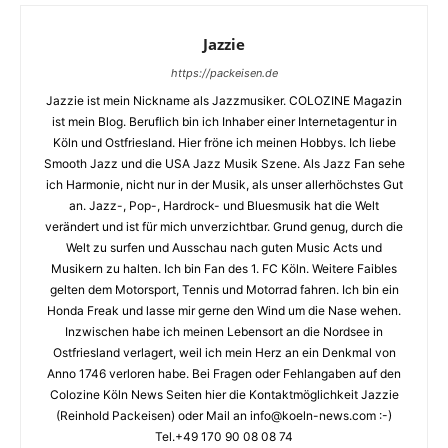
Jazzie
https://packeisen.de
Jazzie ist mein Nickname als Jazzmusiker. COLOZINE Magazin
ist mein Blog. Beruflich bin ich Inhaber einer Internetagentur in
Köln und Ostfriesland. Hier fröne ich meinen Hobbys. Ich liebe
Smooth Jazz und die USA Jazz Musik Szene. Als Jazz Fan sehe
ich Harmonie, nicht nur in der Musik, als unser allerhöchstes Gut
an. Jazz-, Pop-, Hardrock- und Bluesmusik hat die Welt
verändert und ist für mich unverzichtbar. Grund genug, durch die
Welt zu surfen und Ausschau nach guten Music Acts und
Musikern zu halten. Ich bin Fan des 1. FC Köln. Weitere Faibles
gelten dem Motorsport, Tennis und Motorrad fahren. Ich bin ein
Honda Freak und lasse mir gerne den Wind um die Nase wehen.
Inzwischen habe ich meinen Lebensort an die Nordsee in
Ostfriesland verlagert, weil ich mein Herz an ein Denkmal von
Anno 1746 verloren habe. Bei Fragen oder Fehlangaben auf den
Colozine Köln News Seiten hier die Kontaktmöglichkeit Jazzie
(Reinhold Packeisen) oder Mail an info@koeln-news.com :-)
Tel.+49 170 90 08 08 74