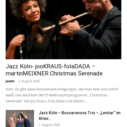
Jazz Köln- jooKRAUS-folaDADA –
martinMEIXNER Christmas Serenade
Jazzie
-
2. August 2026
Köln- Es gibt diese Konzertankündigungen, die man liest und sofort
weiß: Das wird kein 08/15-Weihnachtsprogramm. „Christmas
Serenade" mit Joo Kraus, Fola Dada und Martin...
Jazz Köln – Bossarenova Trio – „Levitar“ im
Altes...
1. August 2026