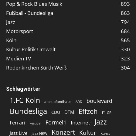
Pop & Rock Blues Musik
893
Fußball - Bundesliga
863
Jazz
794
Motorsport
684
Köln
565
Kultur Politik Umwelt
330
Medien TV
323
Rodenkirchen Sürth Weiß
304
Schlagwörter
1.FC Köln
boulevard
altes pfandhaus
ARD
Bundesliga
Effzeh
DTM
CDU
F1-GP
Jazz
Formel1
Internet
Ferrari
Festival
Konzert
Kultur
Jazz Live
Jazz NRW
Kunst