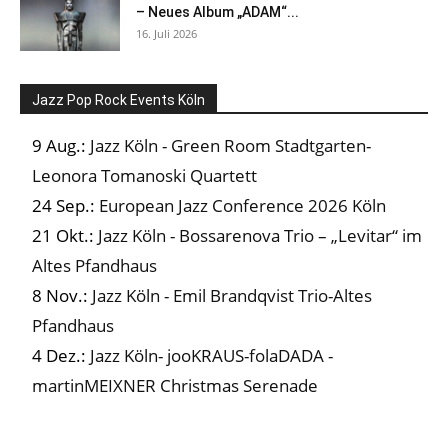
– Neues Album „ADAM“...
16. Juli 2026
Jazz Pop Rock Events Köln
9 Aug.:
Jazz Köln - Green Room Stadtgarten-
Leonora Tomanoski Quartett
24 Sep.:
European Jazz Conference 2026 Köln
21 Okt.:
Jazz Köln - Bossarenova Trio – „Levitar“ im
Altes Pfandhaus
8 Nov.:
Jazz Köln - Emil Brandqvist Trio-Altes
Pfandhaus
4 Dez.:
Jazz Köln- jooKRAUS-folaDADA -
martinMEIXNER Christmas Serenade