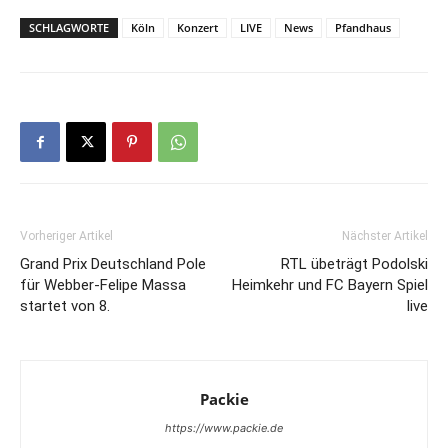
SCHLAGWORTE
Köln
Konzert
LIVE
News
Pfandhaus
Vorheriger Artikel
Nächster Artikel
Grand Prix Deutschland Pole
RTL übeträgt Podolski
für Webber-Felipe Massa
Heimkehr und FC Bayern Spiel
startet von 8.
live
Packie
https://www.packie.de