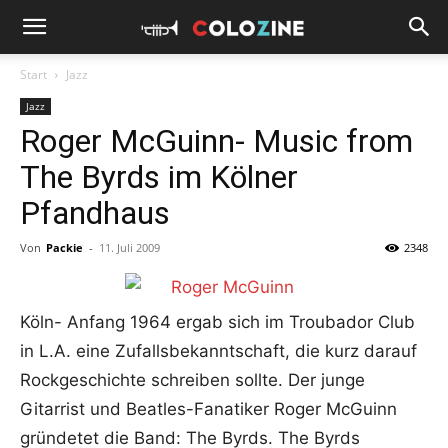
Start
Jazz
Jazz
Roger McGuinn- Music from
The Byrds im Kölner
Pfandhaus
Von
Packie
-
11. Juli 2009
2348
Köln- Anfang 1964 ergab sich im Troubador Club
in L.A. eine Zufallsbekanntschaft, die kurz darauf
Rockgeschichte schreiben sollte. Der junge
Gitarrist und Beatles-Fanatiker Roger McGuinn
gründetet die Band: The Byrds. The Byrds