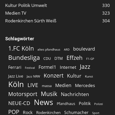
Kultur Politik Umwelt
330
Medien TV
323
Rodenkirchen Sürth Weiß
304
Schlagwörter
1.FC Köln
boulevard
altes pfandhaus
ARD
Bundesliga
Effzeh
DTM
CDU
F1-GP
Jazz
Formel1
Internet
Ferrari
Festival
Konzert
Kultur
Jazz Live
Jazz NRW
Kunst
Köln
LIVE
Medien
Mercedes
massa
Musik
Motorsport
Nachrichten
News
NEUE-CD
Politik
Pfandhaus
Polizei
POP
Rock
Schumacher
Rodenkirchen
Sport