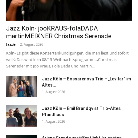
Jazz Köln- jooKRAUS-folaDADA –
martinMEIXNER Christmas Serenade
Jazzie
-
2. August 2026
Köln- Es gibt diese Konzertankündigungen, die man liest und sofort
weiß: Das wird kein 08/15-Weihnachtsprogramm. „Christmas
Serenade" mit Joo Kraus, Fola Dada und Martin...
Jazz Köln – Bossarenova Trio – „Levitar“ im
Altes...
1. August 2026
Jazz Köln – Emil Brandqvist Trio-Altes
Pfandhaus
1. August 2026
Ariana Grande veröffentlicht ihr achtes