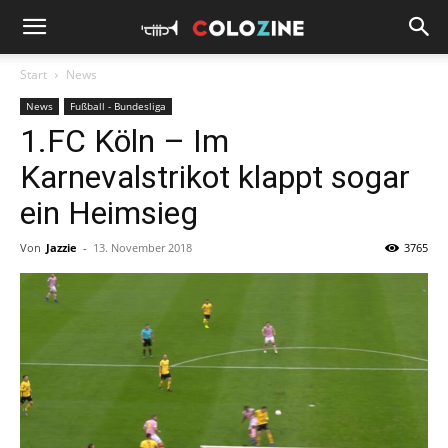
Start
News
News
Fußball - Bundesliga
1.FC Köln – Im
Karnevalstrikot klappt sogar
ein Heimsieg
Von
Jazzie
-
13. November 2018
3765