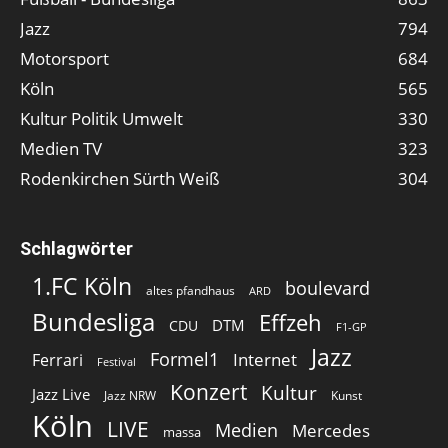
Jazz
794
Motorsport
684
Köln
565
Kultur Politik Umwelt
330
Medien TV
323
Rodenkirchen Sürth Weiß
304
Schlagwörter
1.FC Köln
boulevard
altes pfandhaus
ARD
Bundesliga
Effzeh
DTM
CDU
F1-GP
Jazz
Formel1
Internet
Ferrari
Festival
Konzert
Kultur
Jazz Live
Jazz NRW
Kunst
Köln
LIVE
Medien
Mercedes
massa