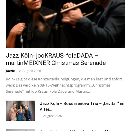
Jazz Köln- jooKRAUS-folaDADA –
martinMEIXNER Christmas Serenade
Jazzie
-
2. August 2026
Köln- Es gibt diese Konzertankündigungen, die man liest und sofort
weiß: Das wird kein 08/15-Weihnachtsprogramm. „Christmas
Serenade" mit Joo Kraus, Fola Dada und Martin...
Jazz Köln – Bossarenova Trio – „Levitar“ im
Altes...
1. August 2026