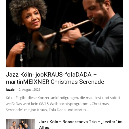
Jazz Köln- jooKRAUS-folaDADA –
martinMEIXNER Christmas Serenade
Jazzie
-
2. August 2026
Köln- Es gibt diese Konzertankündigungen, die man liest und sofort
weiß: Das wird kein 08/15-Weihnachtsprogramm. „Christmas
Serenade" mit Joo Kraus, Fola Dada und Martin...
Jazz Köln – Bossarenova Trio – „Levitar“ im
Altes...