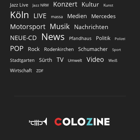
Konzert
Kultur
Jazz Live
Jazz NRW
Kunst
Köln
LIVE
Medien
Mercedes
massa
Musik
Motorsport
Nachrichten
News
NEUE-CD
Politik
Pfandhaus
Polizei
POP
Rock
Schumacher
Rodenkirchen
Sport
Video
TV
Sürth
Stadtgarten
Umwelt
Weiß
Wirtschaft
ZDF