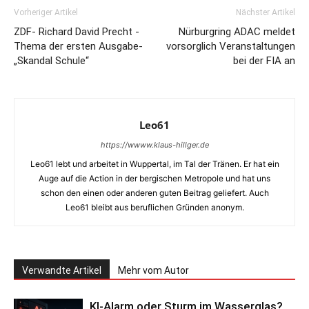
Vorheriger Artikel
Nächster Artikel
ZDF- Richard David Precht -
Nürburgring ADAC meldet
Thema der ersten Ausgabe-
vorsorglich Veranstaltungen
„Skandal Schule“
bei der FIA an
Leo61
https://wwww.klaus-hillger.de
Leo61 lebt und arbeitet in Wuppertal, im Tal der Tränen. Er hat ein
Auge auf die Action in der bergischen Metropole und hat uns
schon den einen oder anderen guten Beitrag geliefert. Auch
Leo61 bleibt aus beruflichen Gründen anonym.
Verwandte Artikel
Mehr vom Autor
KI-Alarm oder Sturm im Wasserglas?