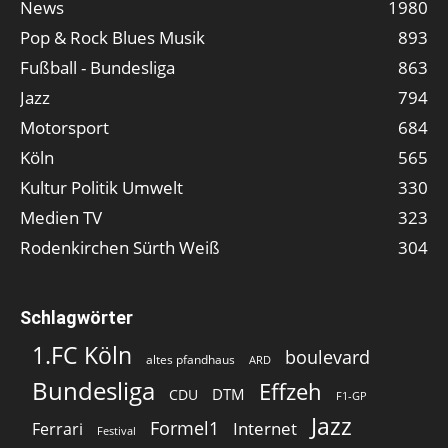
News
1980
Pop & Rock Blues Musik
893
Fußball - Bundesliga
863
Jazz
794
Motorsport
684
Köln
565
Kultur Politik Umwelt
330
Medien TV
323
Rodenkirchen Sürth Weiß
304
Schlagwörter
1.FC Köln
boulevard
altes pfandhaus
ARD
Bundesliga
Effzeh
DTM
CDU
F1-GP
Jazz
Formel1
Internet
Ferrari
Festival