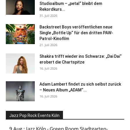
Studioalbum – „petal“ bleibt dem
Rekordkurs...
31. Juli 2026
Backstreet Boys veröffentlichen neue
Single „Bottle Up“ für den dritten PAW-
Patrol-Kinofilm
21. Juli 2026
Shakira trifft wieder ins Schwarze: „Dai Dai“
erobert die Chartspitze
16. Juli 2026
Adam Lambert findet zu sich selbst zurück
– Neues Album „ADAM“...
16. Juli 2026
Jazz Pop Rock Events Köln
9 Aug.:
Jazz Köln - Green Room Stadtgarten-