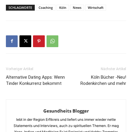
SCHLAGWORTE
Coaching
Köln
News
Wirtschaft
Vorheriger Artikel
Nächster Artikel
Alternative Dating Apps: Wenn
Köln Bücher -Neu!
Tinder Konkurrenz bekommt
Rodenkirchen und mehr
Gesundheits Blogger
lebt in der Region Erftkreis und liefert uns immer wieder nette
Statements und Interviews, auch zu spirituellen Themen. Er mag
Yoga, Indien und Meditaion Er ist Freigeist und Hobby Trommler.