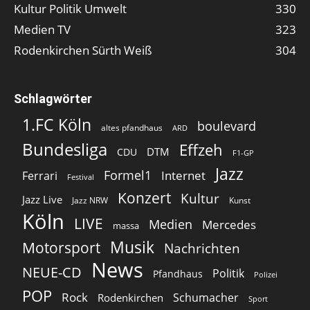
Kultur Politik Umwelt
330
Medien TV
323
Rodenkirchen Sürth Weiß
304
Schlagwörter
1.FC Köln
boulevard
altes pfandhaus
ARD
Bundesliga
Effzeh
DTM
CDU
F1-GP
Jazz
Formel1
Internet
Ferrari
Festival
Konzert
Kultur
Jazz Live
Jazz NRW
Kunst
Köln
LIVE
Medien
Mercedes
massa
Musik
Motorsport
Nachrichten
News
NEUE-CD
Politik
Pfandhaus
Polizei
POP
Rock
Schumacher
Rodenkirchen
Sport