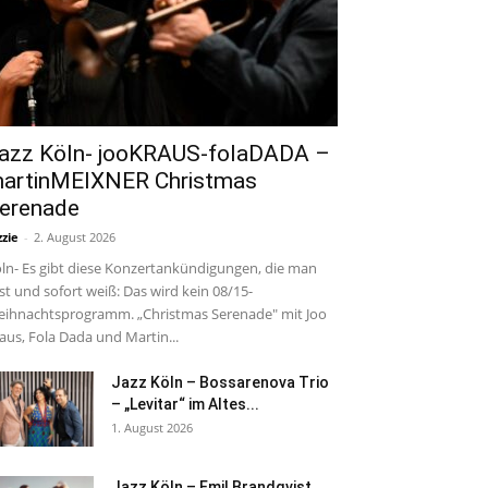
azz Köln- jooKRAUS-folaDADA –
artinMEIXNER Christmas
erenade
zzie
-
2. August 2026
ln- Es gibt diese Konzertankündigungen, die man
est und sofort weiß: Das wird kein 08/15-
ihnachtsprogramm. „Christmas Serenade" mit Joo
aus, Fola Dada und Martin...
Jazz Köln – Bossarenova Trio
– „Levitar“ im Altes...
1. August 2026
Jazz Köln – Emil Brandqvist