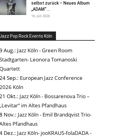
selbst zurück – Neues Album
„ADAM“...
16. Juli 2026
Jazz Pop Rock Events Köln
9 Aug.:
Jazz Köln - Green Room
Stadtgarten- Leonora Tomanoski
Quartett
24 Sep.:
European Jazz Conference
2026 Köln
21 Okt.:
Jazz Köln - Bossarenova Trio –
„Levitar“ im Altes Pfandhaus
8 Nov.:
Jazz Köln - Emil Brandqvist Trio-
Altes Pfandhaus
4 Dez.:
Jazz Köln- jooKRAUS-folaDADA -