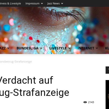
itness & Livestyle
Impressum
Jazz News
AZZ
BUNDESLIGA
LIVESTYLE
INTERNET
KU
ionsbetrug-Strafanzeige
Verdacht auf
ug-Strafanzeige
2143