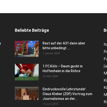
Beliebte Beiträge
B
y
Rast auf der A31 dann aber
N
bitte unbedingt ...
P
1. Januar 2024
F
J
1.FC Köln – Daum guckt in
Hoffenheim in die Röhre
M
10. Mai 2009
K
K
Eindrucksvolle Lehrstunde!
M
Claus Kleber (ZDF) Vortrag zum
Journalismus an der...
R
13. Juni 2015