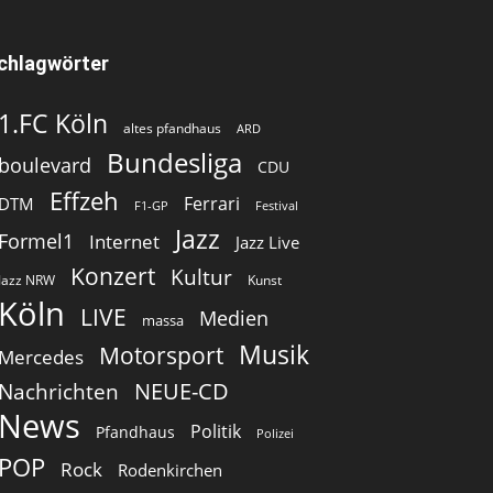
chlagwörter
1.FC Köln
altes pfandhaus
ARD
Bundesliga
boulevard
CDU
Effzeh
Ferrari
DTM
F1-GP
Festival
Jazz
Formel1
Internet
Jazz Live
Konzert
Kultur
Jazz NRW
Kunst
Köln
LIVE
Medien
massa
Musik
Motorsport
Mercedes
Nachrichten
NEUE-CD
News
Politik
Pfandhaus
Polizei
POP
Rock
Rodenkirchen