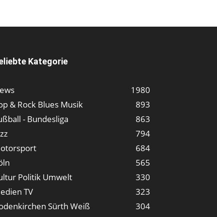
eliebte Kategorie
ews
1980
op & Rock Blues Musik
893
ußball - Bundesliga
863
azz
794
otorsport
684
öln
565
ultur Politik Umwelt
330
edien TV
323
odenkirchen Sürth Weiß
304