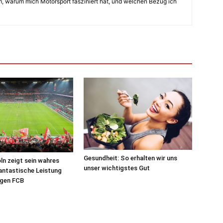
am, warum mich Motorsport fasziniert hat, und welchen Bezug ich
Gesundheit: So erhalten wir uns
öln zeigt sein wahres
unser wichtigstes Gut
antastische Leistung
egen FCB