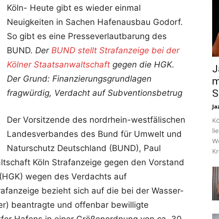
Köln- Heute gibt es wieder einmal
Neuigkeiten in Sachen Hafenausbau Godorf.
So gibt es eine Presseverlautbarung des
BUND.
Der
BUND stellt Strafanzeige bei der
Kölner Staatsanwaltschaft
gegen die HGK.
J
Der Grund: Finanzierungsgrundlagen
m
S
fragwürdig, Verdacht auf Subventionsbetrug
Ja
Der Vorsitzende des nordrhein-westfälischen
Kö
li
Landesverbandes des Bund für Umwelt und
We
Naturschutz Deutschland (BUND), Paul
Kr
ltschaft Köln Strafanzeige gegen den Vorstand
 (HGK) wegen des Verdachts auf
rafanzeige bezieht sich auf die bei der Wasser-
er) beantragte und offenbar bewilligte