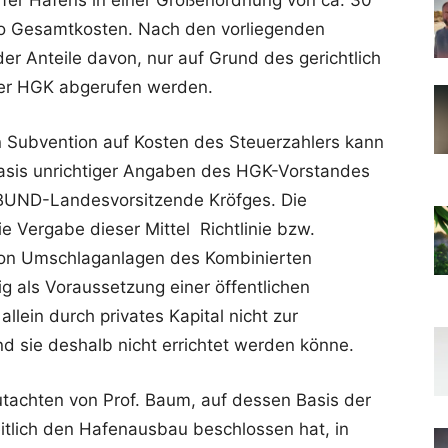
fer Hafens in einer Größenordnung von ca. 30
uro Gesamtkosten. Nach den vorliegenden
er Anteile davon, nur auf Grund des gerichtlich
der HGK abgerufen werden.
 Subvention auf Kosten des Steuerzahlers kann
asis unrichtiger Angaben des HGK-Vorstandes
BUND-Landesvorsitzende Kröfges. Die
ie Vergabe dieser Mittel Richtlinie bzw.
 von Umschlaganlagen des Kombinierten
ig als Voraussetzung einer öffentlichen
llein durch privates Kapital nicht zur
nd sie deshalb nicht errichtet werden könne.
gutachten von Prof. Baum, auf dessen Basis der
itlich den Hafenausbau beschlossen hat, in