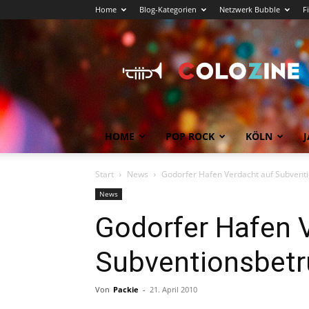
Home
Blog-Kategorien
Netzwerk Bubble
F
Köln
News
COLOZINE
Magazin
HOME
POP ROCK
KÖLN
J
Start
News
Godorfer Hafen Verdacht auf Subvent
News
Godorfer Hafen 
Subventionsbetr
Von
Packie
-
21. April 2010