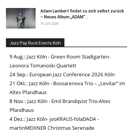
Adam Lambert findet zu sich selbst zurück
– Neues Album „ADAM“...
16. Juli 2026
Jazz Pop Rock Events Köln
9 Aug.:
Jazz Köln - Green Room Stadtgarten-
Leonora Tomanoski Quartett
24 Sep.:
European Jazz Conference 2026 Köln
21 Okt.:
Jazz Köln - Bossarenova Trio – „Levitar“ im
Altes Pfandhaus
8 Nov.:
Jazz Köln - Emil Brandqvist Trio-Altes
Pfandhaus
4 Dez.:
Jazz Köln- jooKRAUS-folaDADA -
martinMEIXNER Christmas Serenade