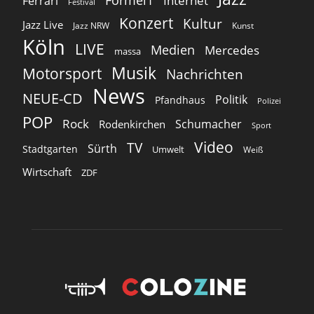
Formel1
Internet
Ferrari
Festival
Konzert
Kultur
Jazz Live
Jazz NRW
Kunst
Köln
LIVE
Medien
Mercedes
massa
Musik
Motorsport
Nachrichten
News
NEUE-CD
Politik
Pfandhaus
Polizei
POP
Rock
Schumacher
Rodenkirchen
Sport
Video
TV
Sürth
Stadtgarten
Umwelt
Weiß
Wirtschaft
ZDF