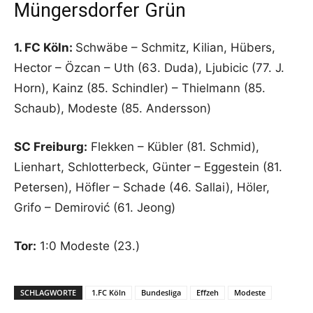
Müngersdorfer Grün
1. FC Köln:
Schwäbe – Schmitz, Kilian, Hübers,
Hector – Özcan – Uth (63. Duda), Ljubicic (77. J.
Horn), Kainz (85. Schindler) – Thielmann (85.
Schaub), Modeste (85. Andersson)
SC Freiburg:
Flekken – Kübler (81. Schmid),
Lienhart, Schlotterbeck, Günter – Eggestein (81.
Petersen), Höfler – Schade (46. Sallai), Höler,
Grifo – Demirović (61. Jeong)
Tor:
1:0 Modeste (23.)
SCHLAGWORTE
1.FC Köln
Bundesliga
Effzeh
Modeste