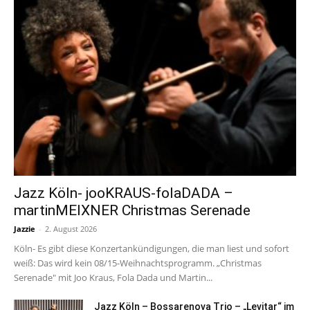
Jazz Köln- jooKRAUS-folaDADA –
martinMEIXNER Christmas Serenade
Jazzie
-
2. August 2026
Köln- Es gibt diese Konzertankündigungen, die man liest und sofort
weiß: Das wird kein 08/15-Weihnachtsprogramm. „Christmas
Serenade" mit Joo Kraus, Fola Dada und Martin...
Jazz Köln – Bossarenova Trio – „Levitar“ im