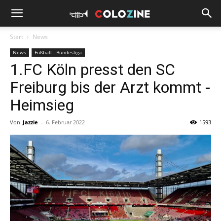
Start
News
News
Fußball - Bundesliga
1.FC Köln presst den SC
Freiburg bis der Arzt kommt -
Heimsieg
Von
Jazzie
-
6. Februar 2022
1593