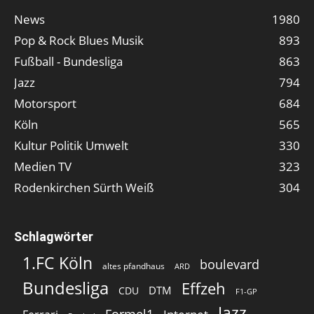
News
1980
Pop & Rock Blues Musik
893
Fußball - Bundesliga
863
Jazz
794
Motorsport
684
Köln
565
Kultur Politik Umwelt
330
Medien TV
323
Rodenkirchen Sürth Weiß
304
Schlagwörter
1.FC Köln
boulevard
altes pfandhaus
ARD
Bundesliga
Effzeh
DTM
CDU
F1-GP
Jazz