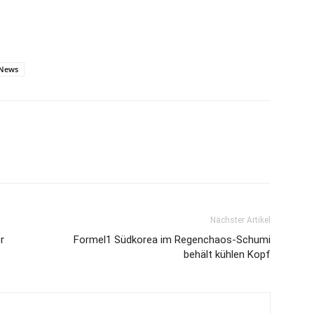
News
Nächster Artikel
r
Formel1 Südkorea im Regenchaos-Schumi
behält kühlen Kopf