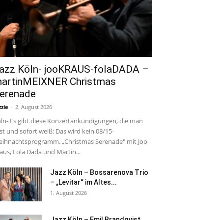
azz Köln- jooKRAUS-folaDADA –
artinMEIXNER Christmas
erenade
zzie
-
2. August 2026
ln- Es gibt diese Konzertankündigungen, die man
est und sofort weiß: Das wird kein 08/15-
ihnachtsprogramm. „Christmas Serenade" mit Joo
aus, Fola Dada und Martin...
Jazz Köln – Bossarenova Trio
– „Levitar“ im Altes...
1. August 2026
Jazz Köln – Emil Brandqvist