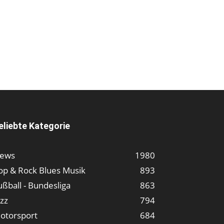
eliebte Kategorie
ews
1980
op & Rock Blues Musik
893
ußball - Bundesliga
863
azz
794
otorsport
684