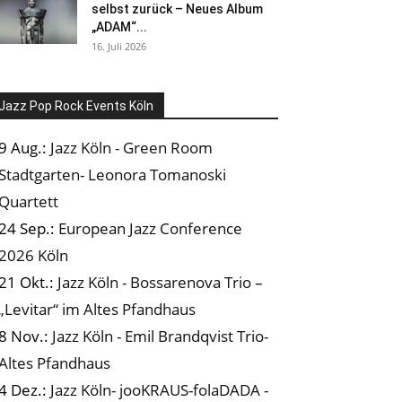
selbst zurück – Neues Album
„ADAM“...
16. Juli 2026
Jazz Pop Rock Events Köln
9 Aug.:
Jazz Köln - Green Room
Stadtgarten- Leonora Tomanoski
Quartett
24 Sep.:
European Jazz Conference
2026 Köln
21 Okt.:
Jazz Köln - Bossarenova Trio –
„Levitar“ im Altes Pfandhaus
8 Nov.:
Jazz Köln - Emil Brandqvist Trio-
Altes Pfandhaus
4 Dez.:
Jazz Köln- jooKRAUS-folaDADA -