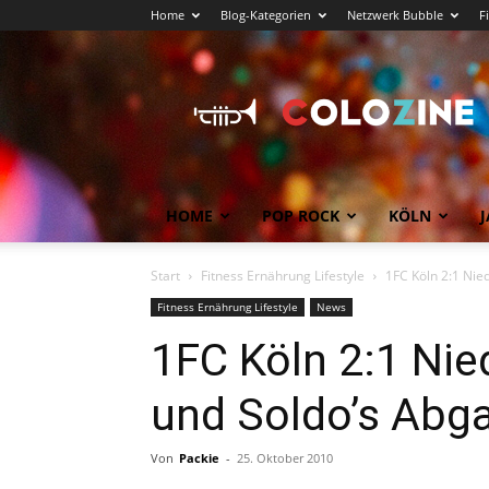
Home
Blog-Kategorien
Netzwerk Bubble
F
Köln
News
COLOZINE
Magazin
HOME
POP ROCK
KÖLN
J
Start
Fitness Ernährung Lifestyle
1FC Köln 2:1 Nie
Fitness Ernährung Lifestyle
News
1FC Köln 2:1 Nie
und Soldo’s Abg
Von
Packie
-
25. Oktober 2010