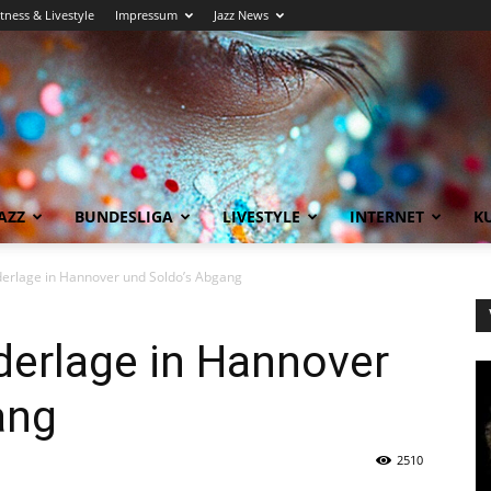
itness & Livestyle
Impressum
Jazz News
AZZ
BUNDESLIGA
LIVESTYLE
INTERNET
KU
derlage in Hannover und Soldo’s Abgang
derlage in Hannover
ang
2510