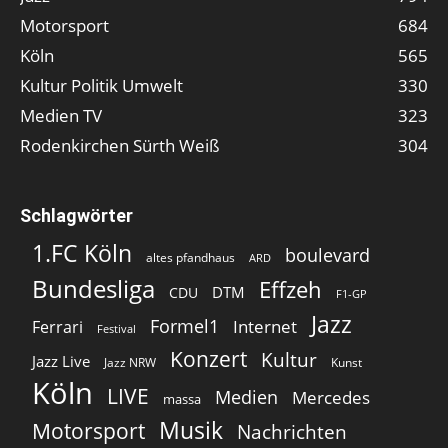
Motorsport
684
Köln
565
Kultur Politik Umwelt
330
Medien TV
323
Rodenkirchen Sürth Weiß
304
Schlagwörter
1.FC Köln
boulevard
altes pfandhaus
ARD
Bundesliga
Effzeh
DTM
CDU
F1-GP
Jazz
Formel1
Internet
Ferrari
Festival
Konzert
Kultur
Jazz Live
Jazz NRW
Kunst
Köln
LIVE
Medien
Mercedes
massa
Musik
Motorsport
Nachrichten