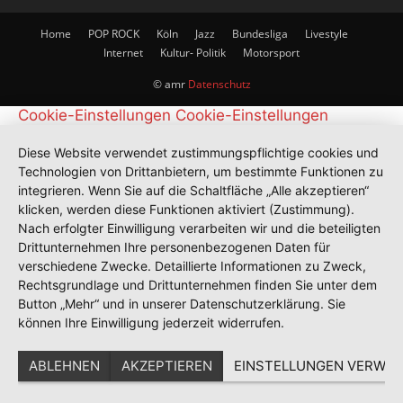
Home
POP ROCK
Köln
Jazz
Bundesliga
Livestyle
Internet
Kultur- Politik
Motorsport
© amr
Datenschutz
Cookie-Einstellungen
Cookie-Einstellungen
Diese Website verwendet zustimmungspflichtige cookies und
Technologien von Drittanbietern, um bestimmte Funktionen zu
integrieren. Wenn Sie auf die Schaltfläche „Alle akzeptieren“
klicken, werden diese Funktionen aktiviert (Zustimmung).
Nach erfolgter Einwilligung verarbeiten wir und die beteiligten
Drittunternehmen Ihre personenbezogenen Daten für
verschiedene Zwecke. Detaillierte Informationen zu Zweck,
Rechtsgrundlage und Drittunternehmen finden Sie unter dem
Button „Mehr“ und in unserer Datenschutzerklärung. Sie
können Ihre Einwilligung jederzeit widerrufen.
ABLEHNEN
AKZEPTIEREN
EINSTELLUNGEN VERWAL