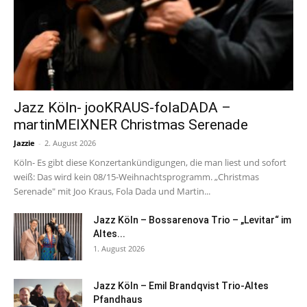
Jazz Köln- jooKRAUS-folaDADA –
martinMEIXNER Christmas Serenade
Jazzie
-
2. August 2026
Köln- Es gibt diese Konzertankündigungen, die man liest und sofort
weiß: Das wird kein 08/15-Weihnachtsprogramm. „Christmas
Serenade" mit Joo Kraus, Fola Dada und Martin...
Jazz Köln – Bossarenova Trio – „Levitar“ im
Altes...
1. August 2026
Jazz Köln – Emil Brandqvist Trio-Altes
Pfandhaus