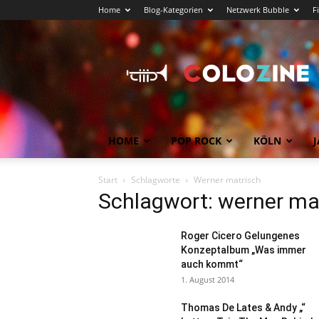
Home
Blog-Kategorien
Netzwerk Bubble
F
Köln
News
COLOZINE
Magazin
HOME
POP ROCK
KÖLN
J
Start
Schlagworte
Werner matrisch
Schlagwort: werner ma
Roger Cicero Gelungenes
Konzeptalbum „Was immer
auch kommt“
1. August 2014
Thomas De Lates & Andy „“