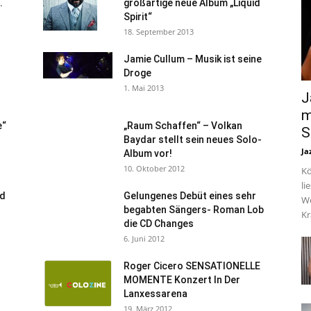
.
großartige neue Album „Liquid
Spirit“
18. September 2013
Jamie Cullum – Musik ist seine
Droge
1. Mai 2013
J
m
e“
„Raum Schaffen“ – Volkan
S
Baydar stellt sein neues Solo-
Ja
Album vor!
10. Oktober 2012
Kö
li
nd
Gelungenes Debüt eines sehr
We
begabten Sängers- Roman Lob
Kr
die CD Changes
6. Juni 2012
Roger Cicero SENSATIONELLE
MOMENTE Konzert In Der
Lanxessarena
19. März 2012