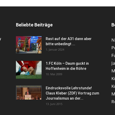
Beliebte Beiträge
B
y
Rast auf der A31 dann aber
N
bitte unbedingt ...
P
1. Januar 2024
F
J
1.FC Köln – Daum guckt in
Hoffenheim in die Röhre
M
10. Mai 2009
K
K
Eindrucksvolle Lehrstunde!
M
Claus Kleber (ZDF) Vortrag zum
Journalismus an der...
R
13. Juni 2015