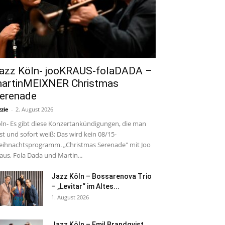
azz Köln- jooKRAUS-folaDADA –
artinMEIXNER Christmas
erenade
zzie
-
2. August 2026
ln- Es gibt diese Konzertankündigungen, die man
est und sofort weiß: Das wird kein 08/15-
ihnachtsprogramm. „Christmas Serenade" mit Joo
aus, Fola Dada und Martin...
Jazz Köln – Bossarenova Trio
– „Levitar“ im Altes...
1. August 2026
Jazz Köln – Emil Brandqvist