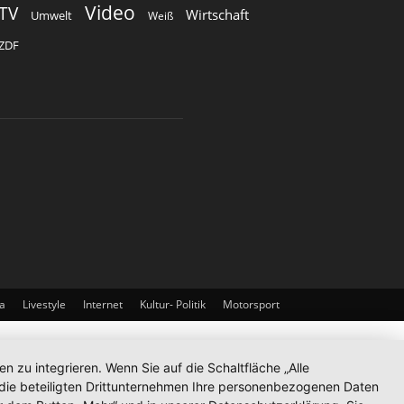
Video
TV
Wirtschaft
Umwelt
Weiß
ZDF
a
Livestyle
Internet
Kultur- Politik
Motorsport
zu integrieren. Wenn Sie auf die Schaltfläche „Alle
d die beteiligten Drittunternehmen Ihre personenbezogenen Daten