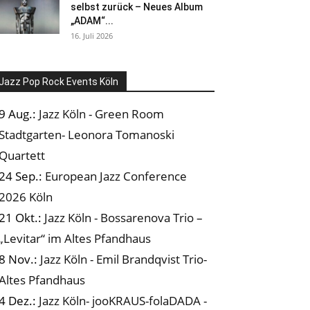
selbst zurück – Neues Album
„ADAM“...
16. Juli 2026
Jazz Pop Rock Events Köln
9 Aug.:
Jazz Köln - Green Room
Stadtgarten- Leonora Tomanoski
Quartett
24 Sep.:
European Jazz Conference
2026 Köln
21 Okt.:
Jazz Köln - Bossarenova Trio –
„Levitar“ im Altes Pfandhaus
8 Nov.:
Jazz Köln - Emil Brandqvist Trio-
Altes Pfandhaus
4 Dez.:
Jazz Köln- jooKRAUS-folaDADA -