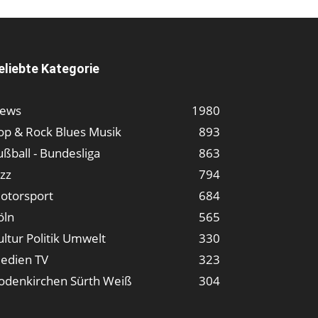
eliebte Kategorie
ews
1980
op & Rock Blues Musik
893
ußball - Bundesliga
863
azz
794
otorsport
684
öln
565
ultur Politik Umwelt
330
edien TV
323
odenkirchen Sürth Weiß
304