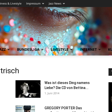
itness & Livestyle
Impressum
Jazz News
AZZ
BUNDESLIGA
LIVESTYLE
INTERNET
KU
trisch
Was ist dieses Ding namens
Liebe? Die CD von Bettina...
1. Juni 2014
GREGORY PORTER Das