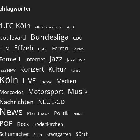
chlagwörter
1.FC Köln
altes pfandhaus
ARD
Bundesliga
boulevard
CDU
Effzeh
Ferrari
DTM
F1-GP
Festival
Jazz
Formel1
Internet
Jazz Live
Konzert
Kultur
Jazz NRW
Kunst
Köln
LIVE
Medien
massa
Musik
Motorsport
Mercedes
Nachrichten
NEUE-CD
News
Politik
Pfandhaus
Polizei
POP
Rock
Rodenkirchen
Schumacher
Sürth
Stadtgarten
Sport