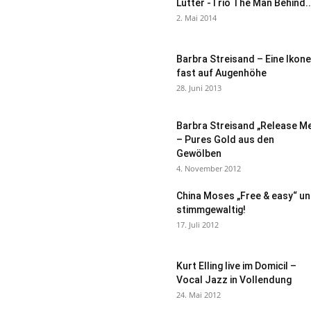
Lutter -Trio The Man Behind..
2. Mai 2014
Barbra Streisand – Eine Ikone
fast auf Augenhöhe
28. Juni 2013
Barbra Streisand „Release M
– Pures Gold aus den
Gewölben
4. November 2012
China Moses „Free & easy“ u
stimmgewaltig!
17. Juli 2012
Kurt Elling live im Domicil –
Vocal Jazz in Vollendung
24. Mai 2012