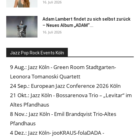
16. Juli 2026
Adam Lambert findet zu sich selbst zurück
– Neues Album „ADAM“...
16. Juli 2026
Jazz Pop Rock Events Köln
9 Aug.:
Jazz Köln - Green Room Stadtgarten-
Leonora Tomanoski Quartett
24 Sep.:
European Jazz Conference 2026 Köln
21 Okt.:
Jazz Köln - Bossarenova Trio – „Levitar“ im
Altes Pfandhaus
8 Nov.:
Jazz Köln - Emil Brandqvist Trio-Altes
Pfandhaus
4 Dez.:
Jazz Köln- jooKRAUS-folaDADA -