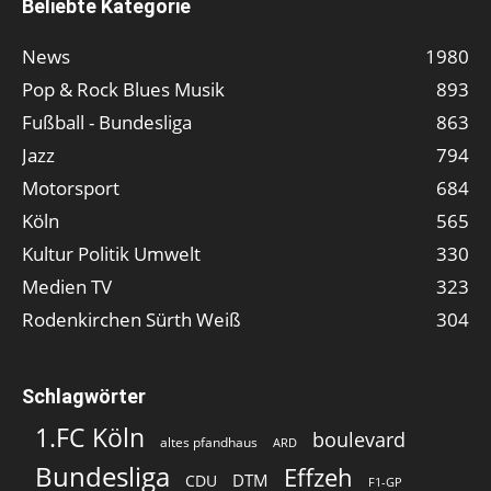
Beliebte Kategorie
News
1980
Pop & Rock Blues Musik
893
Fußball - Bundesliga
863
Jazz
794
Motorsport
684
Köln
565
Kultur Politik Umwelt
330
Medien TV
323
Rodenkirchen Sürth Weiß
304
Schlagwörter
1.FC Köln
boulevard
altes pfandhaus
ARD
Bundesliga
Effzeh
DTM
CDU
F1-GP