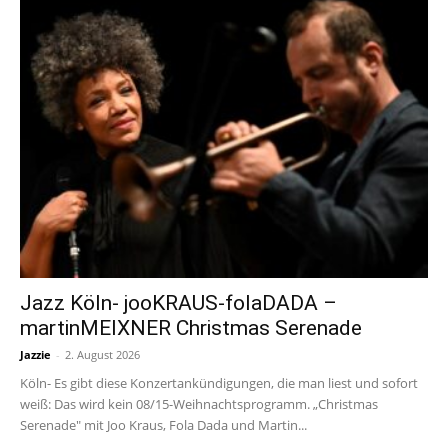
Jazz Köln- jooKRAUS-folaDADA –
martinMEIXNER Christmas Serenade
Jazzie
-
2. August 2026
Köln- Es gibt diese Konzertankündigungen, die man liest und sofort
weiß: Das wird kein 08/15-Weihnachtsprogramm. „Christmas
Serenade" mit Joo Kraus, Fola Dada und Martin...