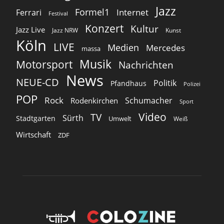
Jazz
Formel1
Internet
Ferrari
Festival
Konzert
Kultur
Jazz Live
Jazz NRW
Kunst
Köln
LIVE
Medien
Mercedes
massa
Musik
Motorsport
Nachrichten
News
NEUE-CD
Politik
Pfandhaus
Polizei
POP
Rock
Schumacher
Rodenkirchen
Sport
Video
TV
Sürth
Stadtgarten
Umwelt
Weiß
Wirtschaft
ZDF