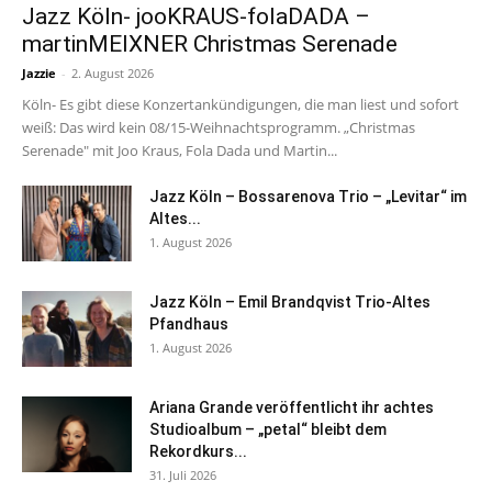
Jazz Köln- jooKRAUS-folaDADA –
martinMEIXNER Christmas Serenade
Jazzie
-
2. August 2026
Köln- Es gibt diese Konzertankündigungen, die man liest und sofort
weiß: Das wird kein 08/15-Weihnachtsprogramm. „Christmas
Serenade" mit Joo Kraus, Fola Dada und Martin...
Jazz Köln – Bossarenova Trio – „Levitar“ im
Altes...
1. August 2026
Jazz Köln – Emil Brandqvist Trio-Altes
Pfandhaus
1. August 2026
Ariana Grande veröffentlicht ihr achtes
Studioalbum – „petal“ bleibt dem
Rekordkurs...
31. Juli 2026