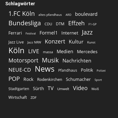
Schlagwörter
1.FC Köln
boulevard
altes pfandhaus
ARD
Bundesliga
Effzeh
DTM
CDU
F1-GP
Jazz
Formel1
Internet
Ferrari
Festival
Konzert
Kultur
Jazz Live
Jazz NRW
Kunst
Köln
LIVE
Medien
Mercedes
massa
Musik
Motorsport
Nachrichten
News
NEUE-CD
Politik
Pfandhaus
Polizei
POP
Rock
Schumacher
Rodenkirchen
Sport
Video
TV
Sürth
Stadtgarten
Umwelt
Weiß
Wirtschaft
ZDF