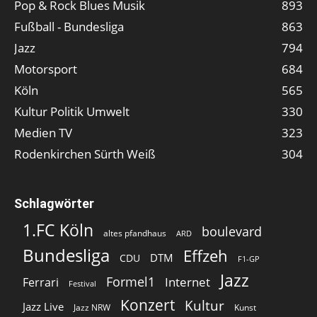
Pop & Rock Blues Musik
893
Fußball - Bundesliga
863
Jazz
794
Motorsport
684
Köln
565
Kultur Politik Umwelt
330
Medien TV
323
Rodenkirchen Sürth Weiß
304
Schlagwörter
1.FC Köln
boulevard
altes pfandhaus
ARD
Bundesliga
Effzeh
DTM
CDU
F1-GP
Jazz
Formel1
Internet
Ferrari
Festival
Konzert
Kultur
Jazz Live
Jazz NRW
Kunst