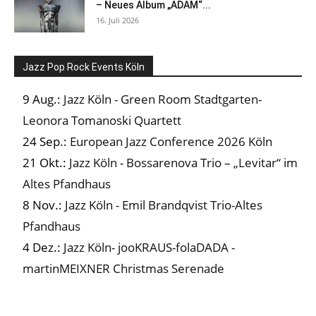
– Neues Album „ADAM“...
16. Juli 2026
Jazz Pop Rock Events Köln
9 Aug.:
Jazz Köln - Green Room Stadtgarten-
Leonora Tomanoski Quartett
24 Sep.:
European Jazz Conference 2026 Köln
21 Okt.:
Jazz Köln - Bossarenova Trio – „Levitar“ im
Altes Pfandhaus
8 Nov.:
Jazz Köln - Emil Brandqvist Trio-Altes
Pfandhaus
4 Dez.:
Jazz Köln- jooKRAUS-folaDADA -
martinMEIXNER Christmas Serenade