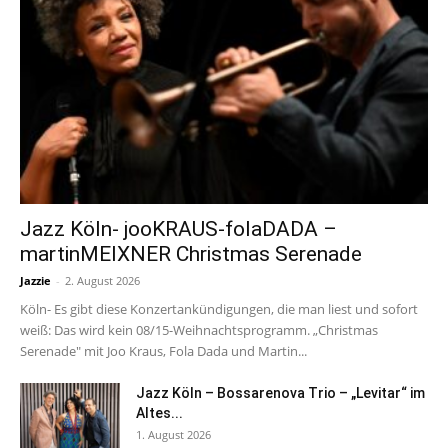
Jazz Köln- jooKRAUS-folaDADA –
martinMEIXNER Christmas Serenade
Jazzie
-
2. August 2026
Köln- Es gibt diese Konzertankündigungen, die man liest und sofort
weiß: Das wird kein 08/15-Weihnachtsprogramm. „Christmas
Serenade" mit Joo Kraus, Fola Dada und Martin...
Jazz Köln – Bossarenova Trio – „Levitar“ im
Altes...
1. August 2026