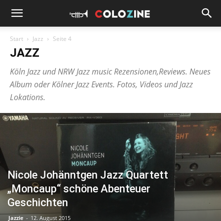
Start
Jazz
Seite 4
JAZZ
Köln Jazz und NRW Jazz music Rezensionen,Reviews. Neues
Album oder Kölner Jazz Events. Fotos, Videos und Jazz
Lokations.
Nicole Johänntgen Jazz Quartett
„Moncaup“ schöne Abenteuer
Geschichten
Jazzie
-
12. August 2015