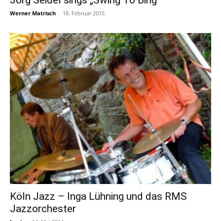
Jörg Seidel sings „Swing To Bing“
Werner Matrisch
-
18. Februar 2015
Köln Jazz – Inga Lühning und das RMS
Jazzorchester