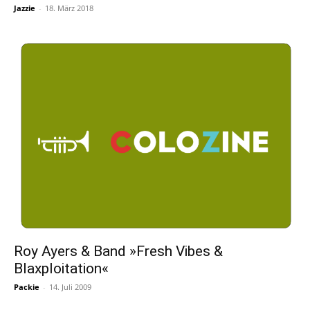
Jazzie
-
18. März 2018
Roy Ayers & Band »Fresh Vibes &
Blaxploitation«
Packie
-
14. Juli 2009