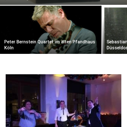
Peter Bernstein Quartet im alten Pfandhaus
Sebastian
Köln
Düsseldo