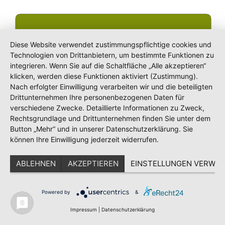
Diese Website verwendet zustimmungspflichtige cookies und
Technologien von Drittanbietern, um bestimmte Funktionen zu
integrieren. Wenn Sie auf die Schaltfläche „Alle akzeptieren“
klicken, werden diese Funktionen aktiviert (Zustimmung).
Nach erfolgter Einwilligung verarbeiten wir und die beteiligten
Drittunternehmen Ihre personenbezogenen Daten für
verschiedene Zwecke. Detaillierte Informationen zu Zweck,
Rechtsgrundlage und Drittunternehmen finden Sie unter dem
Button „Mehr“ und in unserer Datenschutzerklärung. Sie
können Ihre Einwilligung jederzeit widerrufen.
ABLEHNEN
AKZEPTIEREN
EINSTELLUNGEN VERWAL
Pee Wee Ellis Assembly -Souljazz und Funk
Jazzie
-
10. Dezember 2012
Powered by
&
Neue CD Lutz Krajenski Big Band meets
Impressum
|
Datenschutzerklärung
Juliano Rossi