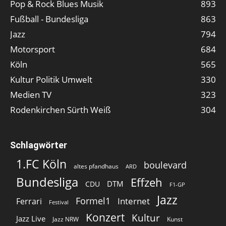
Pop & Rock Blues Musik
893
Fußball - Bundesliga
863
Jazz
794
Motorsport
684
Köln
565
Kultur Politik Umwelt
330
Medien TV
323
Rodenkirchen Sürth Weiß
304
Schlagwörter
1.FC Köln
boulevard
altes pfandhaus
ARD
Bundesliga
Effzeh
DTM
CDU
F1-GP
Jazz
Formel1
Internet
Ferrari
Festival
Konzert
Kultur
Jazz Live
Jazz NRW
Kunst