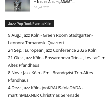
– Neues Album „ADAM“...
16. Juli 2026
Jazz Pop Rock Events Köln
9 Aug.:
Jazz Köln - Green Room Stadtgarten-
Leonora Tomanoski Quartett
24 Sep.:
European Jazz Conference 2026 Köln
21 Okt.:
Jazz Köln - Bossarenova Trio – „Levitar“ im
Altes Pfandhaus
8 Nov.:
Jazz Köln - Emil Brandqvist Trio-Altes
Pfandhaus
4 Dez.:
Jazz Köln- jooKRAUS-folaDADA -
martinMEIXNER Christmas Serenade