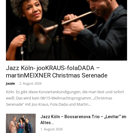
Jazz Köln- jooKRAUS-folaDADA –
martinMEIXNER Christmas Serenade
Jazzie
-
2. August 2026
Köln- Es gibt diese Konzertankündigungen, die man liest und sofort
weiß: Das wird kein 08/15-Weihnachtsprogramm. „Christmas
Serenade" mit Joo Kraus, Fola Dada und Martin...
Jazz Köln – Bossarenova Trio – „Levitar“ im
Altes...
1. August 2026